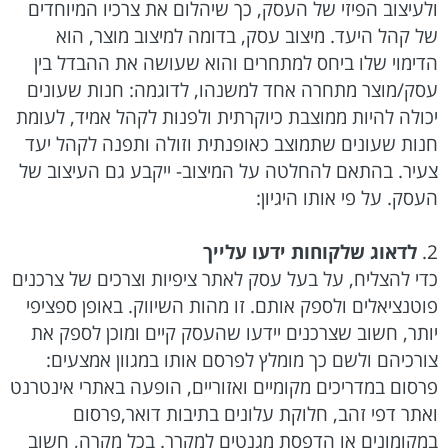
ולעיצוב הפיזי של העסק, כך שיהלום את צרכיו המיוחדים
של קהל היעד. מיצוב עסק, בדומה למיצוב מוצר, הוא
הדימוי שלו ביחס למתחרים והוא שעושה את ההבדל בין
עסק/מוצר מתחרה אחד למשנהו, לדוגמה: חנות שעונים
יכולה להיות ממוצבת כיוקרתית ולפנות לקהל אמיד, לעומת
חנות שעונים שתמוצב כאופנתית וזולה ותפנה לקהל יעד
צעיר. בהתאם להחלטה על המיצוב- ייקבע גם העיצוב של
העסק. על פי אותו היגיון:
2.
לדאוג שלקוחות ידעו עלייך
כדי להצליח, על בעל עסק לאתר ציפיות וצרכים של צרכנים
פוטנציאלים ולספק אותם. זו מהות השיווק. באופן ספציפי
יותר, חשוב שצרכנים יידעו שהעסק קיים ומוכן לספק את
צורכיהם ולשם כך מומלץ לפרסם אותו במגוון אמצעים:
פרסום במדריכים מקומיים ואזוריים, הופעה באתרי אינטרנט
ואתר דפי זהב, חלוקת עלונים בתיבות דואר,פרסום
במקומונים או הדפסת מגנטים למקרר. בכל מקרה, חשוב