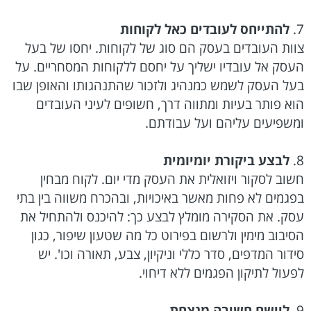
7.
להתייחס לעובדים כאל לקוחות
צוות העובדים בעסק הם סוג של לקוחות. יחסו של בעל
העסק אל עובדיו ישליך על יחסם ללקוחות המסחריים. על
בעל העסק לשמש כמנהיג ולזכור שהתנהגותו והאופן שבו
הוא פותר בעיות ומתווה דרך, חשופים לעיני העובדים
ומשפיעים עליהם ועל עבודתם.
8.
לבצע ביקורת יומיומית
חשוב לסקור ויזואלית את העסק מדי יום. לקוח מבחין
בפגמים לא פחות מאשר באיכויות, ובהכרח משווה בין בתי
עסק. את הסקירה מומלץ לבצע כך: להיכנס ולהתחיל את
הסיבוב מימין ולרשום בפירוט כל מה שטעון שיפור, כגון
סידור המדפים, סדר כללי וניקיון, צבע, תאורה וכו'. יש
לפעול לתיקון הפגמים ללא דיחוי.
9.
ליישם חשיבה מנצחת