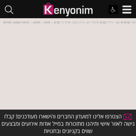
אתר
קניונים
.קום - בילוי ב
קניון
מתחיל כאן. מידע מקיף אודות כל
קניון
|
חנות
|
מבצע
|
הנחה
ו
קופון
ב
חנויות
הצטרפו אלינו למועדון החברים והישארו מעודכנים! קבלו
גישה לאזור אישי ותיהנו מתזכורות במייל אודות אירועים ומבצעים
שווים בקניונים ובחנויות