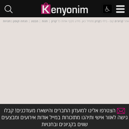
אתר
קניונים
.קום - בילוי ב
קניון
מתחיל כאן. מידע מקיף אודות כל
קניון
|
חנות
|
מבצע
|
הנחה
ו
קופון
ב
חנויות
הצטרפו אלינו למועדון החברים והישארו מעודכנים! קבלו
גישה לאזור אישי ותיהנו מתזכורות במייל אודות אירועים ומבצעים
שווים בקניונים ובחנויות