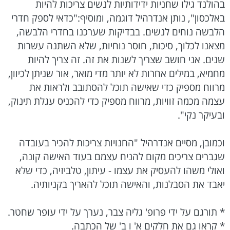
בהולנד גילו שחניות ידידותיות לנשים צריכות להיות
באלכסון", נותן אנדרהיל דוגמה, ומוסיף:"כדאי לספק חדרי
הלבשה נוחים לנשים. בבדיקות שערכנו בחדרי הלבשה,
מצאנו לכלוך, סיכות, חוסר נוחיות, שלא השתנה עשרות
שנים. אני חושב שצריך לשנות את זה. זה צריך להיות
מחמיא, במילים אחרות לא יותר מדי מואר, אור שניתן לכיוון,
מרווח מספיק כדי שאישה תוכל להסתובב ולראות את
עצמה מכמה זוויות, מרווח מספיק כדי להכניס עגלת תינוק,
ובעיקר נקי".
וכמובן, מסיים אנדרהיל "החנויות צריכות להכיר בעובדה
שגברים צריכים מקום להניח עצמם בעוד האישה קונה,
ואולי משהו להעסיק את עצמו - עיתון, טלביזיה, כדי שלא
יאבד את הסבלנות, והאישה תוכל להאריך בקניותיה.
* תורגם על ידי פרופ' גליה צבר, נערך על ידי עופר שחטר.
* קראו גם את חלקים א' ו ב' של הכתבה.