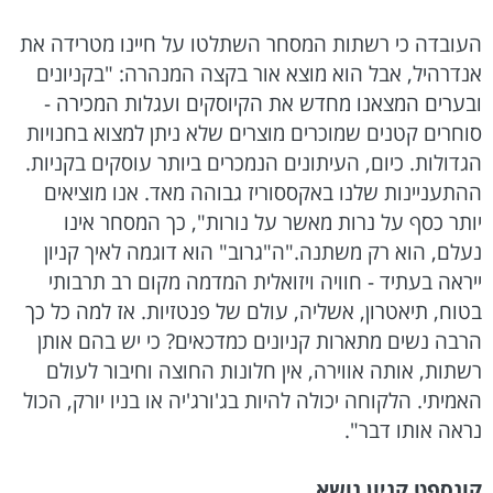
העובדה כי רשתות המסחר השתלטו על חיינו מטרידה את
אנדרהיל, אבל הוא מוצא אור בקצה המנהרה: "בקניונים
ובערים המצאנו מחדש את הקיוסקים ועגלות המכירה -
סוחרים קטנים שמוכרים מוצרים שלא ניתן למצוא בחנויות
הגדולות. כיום, העיתונים הנמכרים ביותר עוסקים בקניות.
ההתעניינות שלנו באקססוריז גבוהה מאד. אנו מוציאים
יותר כסף על נרות מאשר על נורות", כך המסחר אינו
נעלם, הוא רק משתנה."ה"גרוב" הוא דוגמה לאיך קניון
ייראה בעתיד - חוויה ויזואלית המדמה מקום רב תרבותי
בטוח, תיאטרון, אשליה, עולם של פנטזיות. אז למה כל כך
הרבה נשים מתארות קניונים כמדכאים? כי יש בהם אותן
רשתות, אותה אווירה, אין חלונות החוצה וחיבור לעולם
האמיתי. הלקוחה יכולה להיות בג'ורג'יה או בניו יורק, הכול
נראה אותו דבר".
קונספט קניון נושא