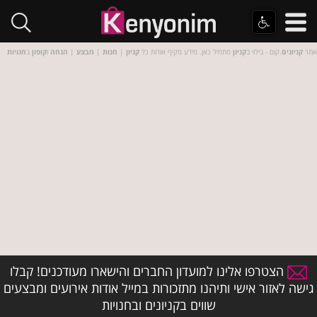
אתר
קניונים
.קום - בילוי ב
קניון
מתחיל כאן. מידע מקיף אודות כל
קניון
|
חנות
|
מבצע
|
הנחה
ו
קופון
ב
חנויות
הצטרפו אלינו למועדון החברים והישארו מעודכנים! קבלו
גישה לאזור אישי ותיהנו מתזכורות במייל אודות אירועים ומבצעים
שווים בקניונים ובחנויות