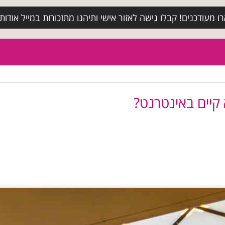
מעודכנים! קבלו גישה לאזור אישי ותיהנו מתזכורות במייל אודות א
 קיים באינטרנט?