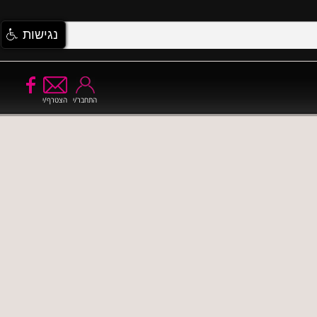
נגישות
התחבר/י
הצטרף/י