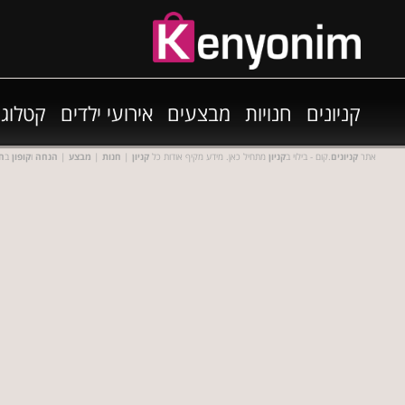
קניונים
חנויות
מבצעים
אירועי ילדים
קטלוגי
אתר
קניונים
.קום - בילוי ב
קניון
מתחיל כאן. מידע מקיף אודות כל
קניון
|
חנות
|
מבצע
|
הנחה
ו
קופון
ב
חנ