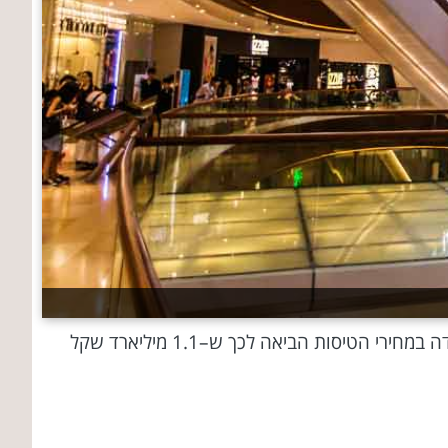
"ב–2017 הוציאו הישראלים 2.5–3 מיליארד שקל על קניית מוצרי אופנה באינטרנט, בעיקר באתרים בינלאומיים, והירידה במחירי הטיסות הביאה לכך ש–1.1 מיליארד שקל