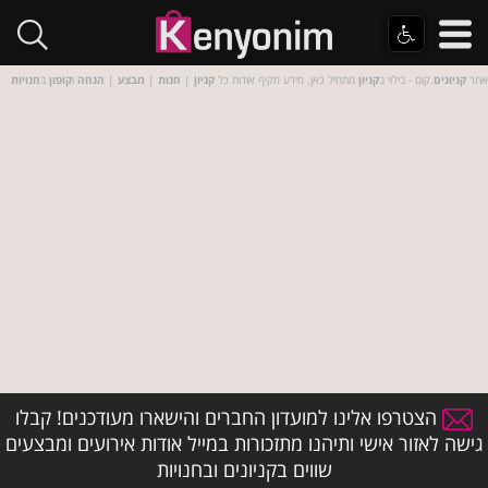
אתר
קניונים
.קום - בילוי ב
קניון
מתחיל כאן. מידע מקיף אודות כל
קניון
|
חנות
|
מבצע
|
הנחה
ו
קופון
ב
חנויות
הצטרפו אלינו למועדון החברים והישארו מעודכנים! קבלו
גישה לאזור אישי ותיהנו מתזכורות במייל אודות אירועים ומבצעים
שווים בקניונים ובחנויות