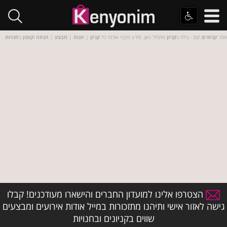
אתר
קניונים
.קום - בילוי ב
קניון
מתחיל כאן. מידע מקיף אודות כל
קניון
|
חנות
|
מבצע
|
הנחה
ו
קופון
ב
חנויות
הצטרפו אלינו למועדון החברים והישארו מעודכנים! קבלו
גישה לאזור אישי ותיהנו מתזכורות במייל אודות אירועים ומבצעים
שווים בקניונים ובחנויות