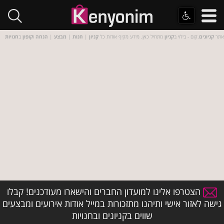
אתר
קניונים
.קום - בילוי ב
קניון
מתחיל כאן. מידע מקיף אודות כל
קניון
|
חנות
|
מבצע
|
הנחה
ו
קופון
ב
חנויות
הצטרפו אלינו למועדון החברים והישארו מעודכנים! קבלו
גישה לאזור אישי ותיהנו מתזכורות במייל אודות אירועים ומבצעים
שווים בקניונים ובחנויות