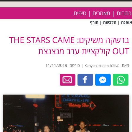
כתבות | מאמרים | טיפים
אופנה | הלבשה | חורף
ברשקה משיקים: THE STARS CAME
OUT קולקציית ערב מנצנצת
מאת:
| פורסם: 11/11/2019
מערכת Kenyonim.com