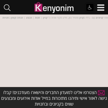
אתר
קניונים
.קום - בילוי ב
קניון
מתחיל כאן. מידע מקיף אודות כל
קניון
|
חנות
|
מבצע
|
הנחה
ו
קופון
ב
חנויות
הצטרפו אלינו למועדון החברים והישארו מעודכנים! קבלו
גישה לאזור אישי ותיהנו מתזכורות במייל אודות אירועים ומבצעים
שווים בקניונים ובחנויות