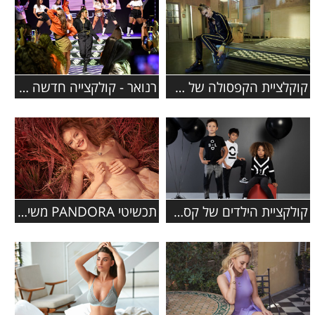
קוקלציית הקפסולה של פומה נוחתת ב- FACTORY 54
רנואר - קולקצייה חדשה בשיתוף עם הכוכבת נועה קירל
קולקציית הילדים של קסטרו סתיו-חורף 2019-2020
תכשיטי PANDORA משיקים קולקציית סתיו 2019