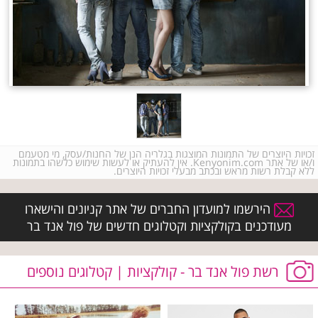
זכויות היוצרים של התמונות המוצגות בגלריה הנן של החנות/עסק, מי מטעמם
ו/או של אתר Kenyonim.com. אין להעתיק או לעשות שימוש כלשהו בתמונות
ללא קבלת רשות מראש ובכתב מבעלי זכויות היוצרים.
הירשמו למועדון החברים של אתר קניונים והישארו
מעודכנים בקולקציות וקטלוגים חדשים של פול אנד בר
רשת פול אנד בר - קולקציות | קטלוגים נוספים