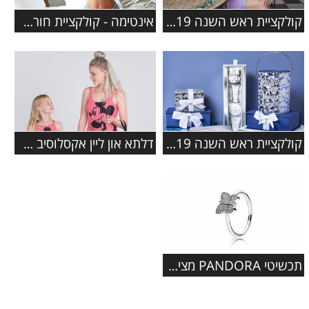
קולקציית ראש השנה 2019 ברשת מגנוליה
אינטימה - קולקציית חורף 2019-2020
קולקציית ראש השנה 2019 ברשת ללין
דלתא און ליין אקסלוסיב משיקים את קולקציית ה'פמלי' החדשה בגדי
תכשיטי PANDORA מציגים: קולקציית תכשיטי פרפרים מעוצבת