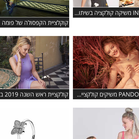
רשת INTIMA משיקה קולקציה בשיתוף פעולה עם המותג האהוב סנופי
תכשיטי PANDORA משיקים קולקציית סתיו 2019