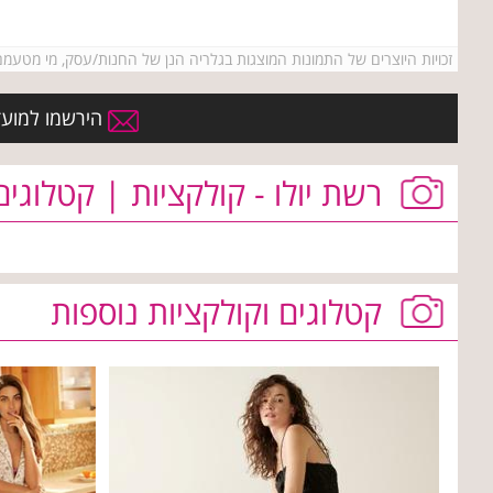
זכויות היוצרים של התמונות המוצגות בגלריה הנן של החנות/עסק, מי מטעמם ו/או של אתר Kenyonim.com. אין להעתיק או לעשות שימוש כלשהו בתמונות ללא קבלת רשות מרא
הירשמו למועדו
רשת יולו - קולקציות | קטלוגים
קטלוגים וקולקציות נוספות