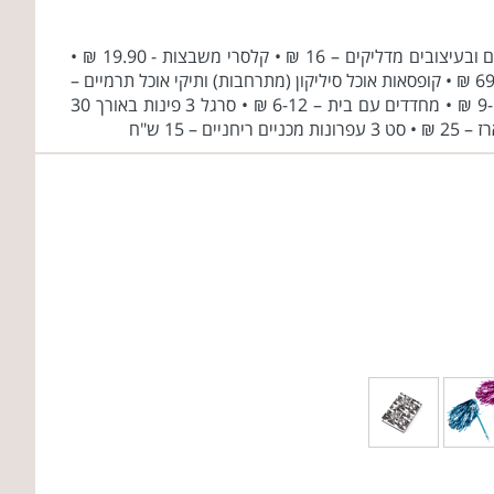
טווח המחירים ברשת Yolo נע בין 4 שקלים ל ₪- 299 ₪ • מארזי מחברות – מארזים של 3-4 מחברות ספירלה או סיכות בגדלים שונים ובעיצובים מדליקים – 16 ₪ • קלסרי משבצות - 19.90 ₪ •
בקבוקי שתיה רב פעמיים מעוצבים בעיצובים שונים 500-700 מ"ל– 54-65 ₪ • תיקי אוכל תרמיים כפולים מסדרת "חברים על ארבע" - 69 ₪ • קופסאות אוכל סיליקון (מתרחבות) ותיקי אוכל תרמיים –
59-69 ₪ • מחקים ריחניים בעיצובים שונים– 5-13 ש"ח • קלמרים- 25-99 ₪ • קלמר ג'ינס – 39 ₪ • מספריים סוכרייה וצבעוניות 9-12 ₪ • מחדדים עם בית – 6-12 ₪ • סרגל 3 פינות באורך 30