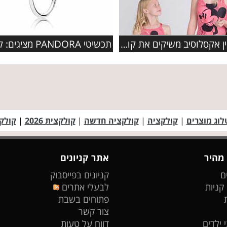
דלתא און ליין אקסלוסיב משיקים את קולקציית ה'פמלי' החדשה בגדי
לוג מוצרים
|
קולקציה
|
קולקציה חדשה
|
קולקצית 2026
|
קולקצי
 מהיר
אתר קניונים
ם
קניונים בפייסבוק
 קניות
לבעלי אתרים
פתוחים בשבת
צור קשר
 ילדים
דווח על טעות