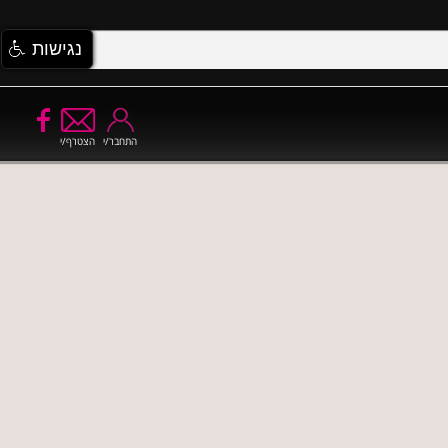
נגישות
התחבר/י
הצטרף/י