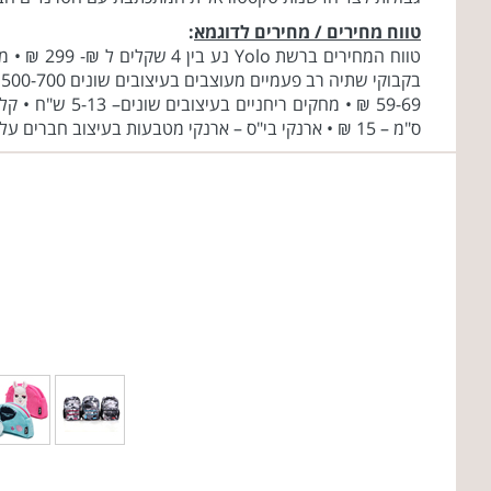
טווח מחירים / מחירים לדוגמא
:
ס"מ – 15 ₪ • ארנקי בי"ס – ארנקי מטבעות בעיצוב חברים על 4 – 24 ₪ • 10 מיני מרקרים ריחניים 35 ₪ • 12 עפרונות צבעוניים במארז – 25 ₪ • סט 3 עפרונות מכניים ריחניים – 15 ש"ח