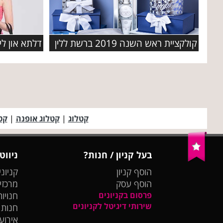
קולקציית ראש השנה 2019 ברשת ללין
קטלוג
|
קטלוג אופנה
|
קט
בעל קניון / חנות?
ניווט
הוסף קניון
קניוני
הוסף עסק
מרכזי
פרסום בקניונים
חנויות
שירותי דיגיטל לקניונים
חנות
אירועי