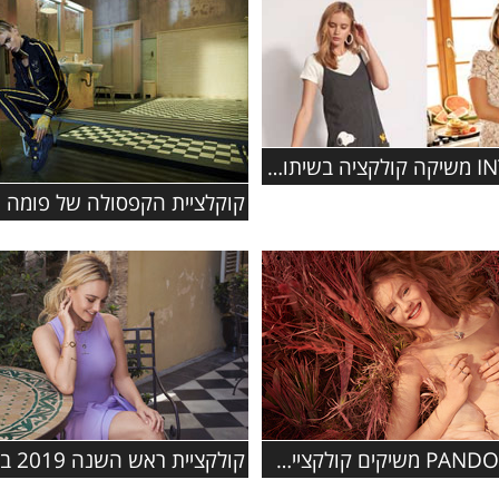
רשת INTIMA משיקה קולקציה בשיתוף פעולה עם המותג האהוב סנופי
תכשיטי PANDORA משיקים קולקציית סתיו 2019