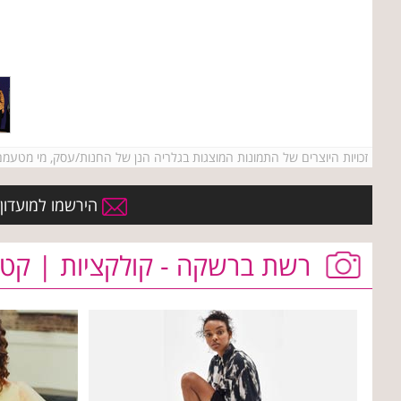
זכויות היוצרים של התמונות המוצגות בגלריה הנן של החנות/עסק, מי מטעמם ו/או של אתר Kenyonim.com. אין להעתיק או לעשות שימוש כלשהו בתמונות ללא קבלת רשות מרא
הירשמו למועדון 
רשת ברשקה - קולקציות | קטל