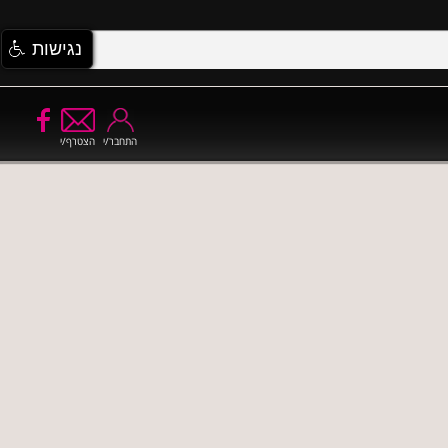
נגישות
התחבר/י
הצטרף/י