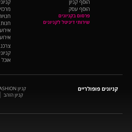
הוסף קניון
קניוני
הוסף עסק
מרכזי
פרסום בקניונים
חנויות
שירותי דיגיטל לקניונים
חנות
אירועי
אירוע
צרכנו
קניונ
אוכל 
קניונים פופולריים
קניון BIG FASHION אשדוד
קניון הזהב