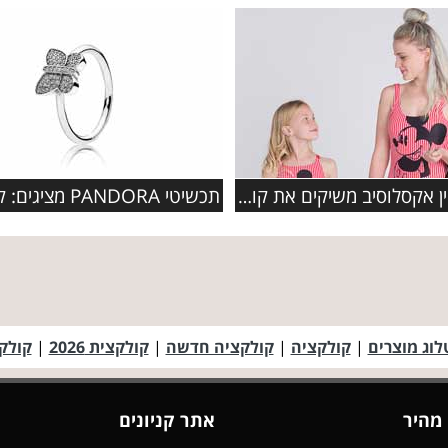
דלתא און ליין אקסלוסיב משיקים את קולקציית ה'פמלי' החדשה בגדי
לוג מוצרים
|
קולקציה
|
קולקציה חדשה
|
קולקצית 2026
|
קולקצי
 מהיר
אתר קניונים