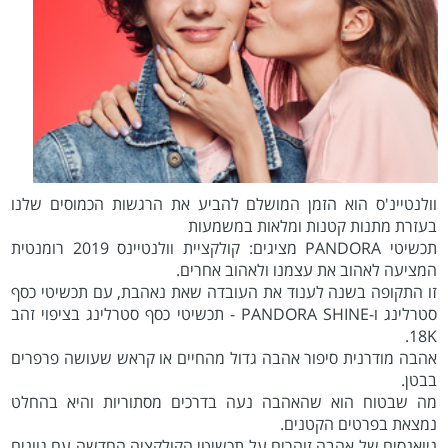
וולנטיינ'ס הוא הזמן המושלם להביע את הרגשות הכמוסים שלנו
בעזרת מתנות קטנות ומלאות במשמעות
תכשיטי PANDORA מציגים: קולקציית וולנטיינס 2019 רומנטית
המציעה לאהוב את עצמנו ולאהוב אחרים.
זו התקופה בשנה לענוד את העובדה שאת נאהבת, עם תכשיטי כסף
סטרלינג ו-PANDORA SHINE - תכשיטי כסף סטרלינג בציפוי זהב
18K.
אהבה מודרנית סיפור אהבה גדול מהחיים או קראש שעושה פרפרים
בבטן.
מה שבטוח הוא שהאהבה נעה בדרכים מסתוריות והיא בהחלט
נמצאת בפרטים הקטנים.
ניואנסים של אהבה זוהרים על תכשיטי הקולקציה החדשה עם גוונים