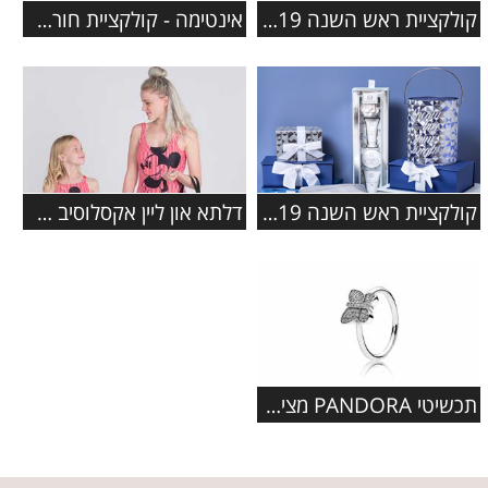
קולקציית ראש השנה 2019 ברשת מגנוליה
אינטימה - קולקציית חורף 2019-2020
קולקציית ראש השנה 2019 ברשת ללין
דלתא און ליין אקסלוסיב משיקים את קולקציית ה'פמלי' החדשה בגדי
תכשיטי PANDORA מציגים: קולקציית תכשיטי פרפרים מעוצבת