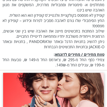
מתחלפים א- סימטריות וסמבוליות מודרנית, המשקפים את מגוון
האהבה שיש ביננו
קופידון לא מפספס בקולקציית וולנטיינ'ס קופידון הוא הוא השליח.
החץ הסימבולי שלו גורם לאהבה מסביב לפרוח וכידוע – קופידון לא
מפספס!
שילוב המתכות בתכשיטים מייצג את האהבה שיש בין שני אנשים,
הרמונית וייחודית משולבת יחדיו ומחמיאה לדיטיילז החבויים.
ניתן להשיג בחנויות הדגל ובאתר שלPANDORA , בחנויות ובאתר
JACKIE-O ובחנויות התכשיטים הנבחרות
טווח מחירים / מחירים לדוגמא
:
צמידי כסף החל מ-295 ₪, צ'ארמס החל מ-149 ₪, טבעות החל
מ-199 ₪, עגילים החל מ-149₪.