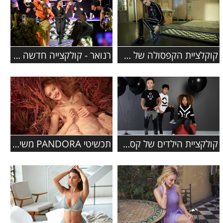
קוקלציית הקפסולה של פומה נוחתת ב- FACTORY 54
רנואר - קולקצייה חדשה בשיתוף עם הכוכבת נועה קירל
קולקציית הילדים של קסטרו סתיו-חורף 2019-2020
תכשיטי PANDORA משיקים קולקציית סתיו 2019