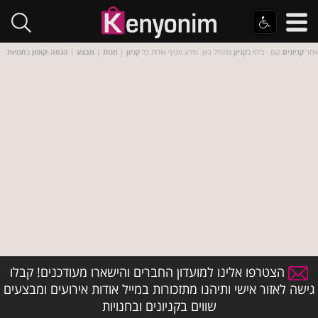
אתר
קניונים
.קום - בילוי ב
קניון
מתחיל כאן. מידע מקיף אודות כל
קניון
|
חנות
|
מבצע
|
הנחה
ו
קופון
ב
חנויות
הצטרפו אלינו למועדון החברים והישארו מעודכנים! קבלו
גישה לאזור אישי ותיהנו מתזכורות במייל אודות אירועים ומבצעים
שווים בקניונים ובחנויות