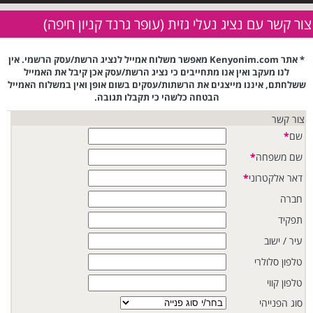
צור קשר עם נציג נעלי גזית (עופר גרנד קניון חיפה)
* אתר Kenyonim.com מאפשר משלוח אמייל לנציג הרשת/עסק הרשמי. אין
לנו מעקב ואין אנו מתחייבים כי נציג הרשת/עסק אכן קיבל את האמייל
ששלחתם, איננו מייצגים את הרשתות/עסקים בשום אופן ואין במשלוח האמייל
הבטחה כלשהי כי תקבלו תגובה.
צור קשר
שם
*
שם משפחה
*
דאר אלקטרוני
*
חברה
תפקיד
עיר / ישוב
טלפון סלולרי
טלפון קווי
סוג הפנייהי