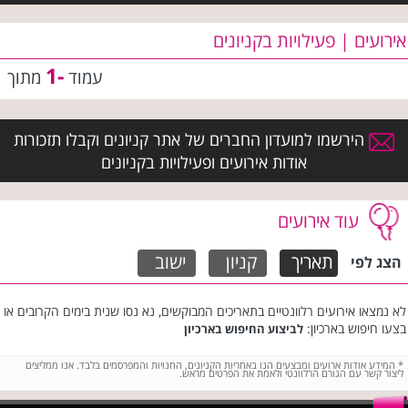
אירועים | פעילויות בקניונים
-1
עמוד
מתוך
הירשמו למועדון החברים של אתר קניונים וקבלו תזכורות
אודות אירועים ופעילויות בקניונים
עוד אירועים
תאריך
קניון
ישוב
הצג לפי
לא נמצאו אירועים רלוונטיים בתאריכים המבוקשים, נא נסו שנית בימים הקרובים או
בצעו חיפוש בארכיון:
לביצוע החיפוש בארכיון
*
המידע אודות ארועים ומבצעים הנו באחריות הקניונים, החנויות והמפרסמים בלבד. אנו ממליצים
ליצור קשר עם הגורם הרלוונטי ולאמת את הפרטים מראש.