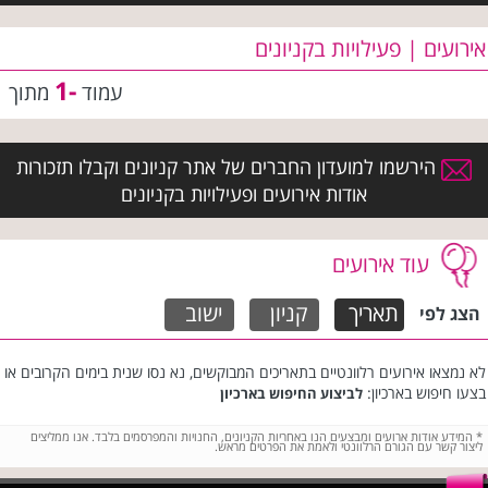
אירועים | פעילויות בקניונים
-1
עמוד
מתוך
הירשמו למועדון החברים של אתר קניונים וקבלו תזכורות
אודות אירועים ופעילויות בקניונים
עוד אירועים
תאריך
קניון
ישוב
הצג לפי
לא נמצאו אירועים רלוונטיים בתאריכים המבוקשים, נא נסו שנית בימים הקרובים או
בצעו חיפוש בארכיון:
לביצוע החיפוש בארכיון
*
המידע אודות ארועים ומבצעים הנו באחריות הקניונים, החנויות והמפרסמים בלבד. אנו ממליצים
ליצור קשר עם הגורם הרלוונטי ולאמת את הפרטים מראש.