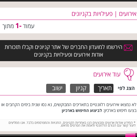
אירועים | פעילויות בקניונים
-1
עמוד
מתוך
הירשמו למועדון החברים של אתר קניונים וקבלו תזכורות
אודות אירועים ופעילויות בקניונים
עוד אירועים
תאריך
קניון
ישוב
הצג לפי
לא נמצאו אירועים רלוונטיים בתאריכים המבוקשים, נא נסו שנית בימים הקרובים או
בצעו חיפוש בארכיון:
לביצוע החיפוש בארכיון
*
המידע אודות ארועים ומבצעים הנו באחריות הקניונים, החנויות והמפרסמים בלבד. אנו ממליצים
ליצור קשר עם הגורם הרלוונטי ולאמת את הפרטים מראש.