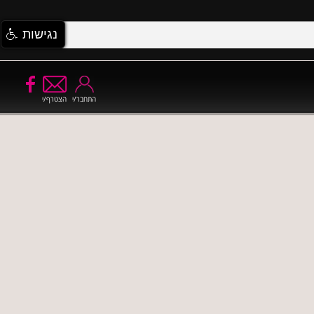
נגישות
התחבר/י
הצטרף/י