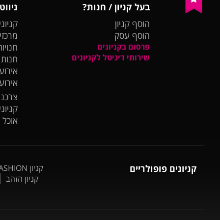
בעל קניון / חנות?
ניווט
הוסף קניון
קניוני
הוסף עסק
מרכזי
פרסום בקניונים
חנויות
שירותי דיגיטל לקניונים
חנות
אירועי
אירוע
צרכנו
קניונ
אוכל 
קניונים פופולריים
קניון BIG FASHION אשדוד
קניון הזהב