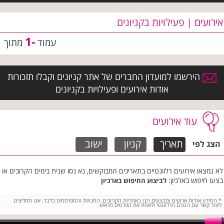
אירועים | פעילויות בקניונים
-1
עמוד
מתוך
הירשמו למועדון החברים של אתר קניונים וקבלו תזכורות
אודות אירועים ופעילויות בקניונים
עוד אירועים
תאריך
קניון
ישוב
הצג לפי
לא נמצאו אירועים רלוונטיים בתאריכים המבוקשים, נא נסו שנית בימים הקרובים או
בצעו חיפוש בארכיון:
לביצוע החיפוש בארכיון
*
המידע אודות ארועים ומבצעים הנו באחריות הקניונים, החנויות והמפרסמים בלבד. אנו ממליצים
ליצור קשר עם הגורם הרלוונטי ולאמת את הפרטים מראש.