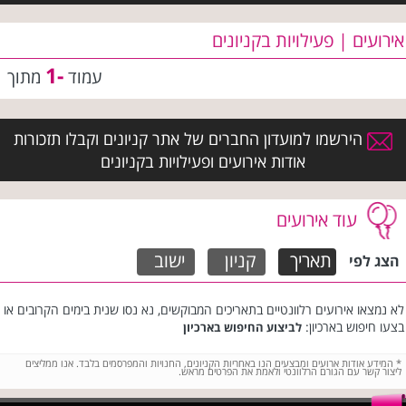
אירועים | פעילויות בקניונים
-1
עמוד
מתוך
הירשמו למועדון החברים של אתר קניונים וקבלו תזכורות
אודות אירועים ופעילויות בקניונים
עוד אירועים
תאריך
קניון
ישוב
הצג לפי
לא נמצאו אירועים רלוונטיים בתאריכים המבוקשים, נא נסו שנית בימים הקרובים או
בצעו חיפוש בארכיון:
לביצוע החיפוש בארכיון
*
המידע אודות ארועים ומבצעים הנו באחריות הקניונים, החנויות והמפרסמים בלבד. אנו ממליצים
ליצור קשר עם הגורם הרלוונטי ולאמת את הפרטים מראש.