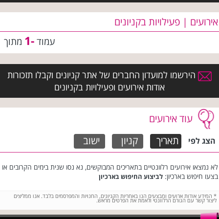
אירועים | פעילויות בקניונים
-1
עמוד
מתוך
הירשמו למועדון החברים של אתר קניונים וקבלו תזכורות
אודות אירועים ופעילויות בקניונים
עוד אירועים
תאריך
קניון
ישוב
הצג לפי
לא נמצאו אירועים רלוונטיים בתאריכים המבוקשים, נא נסו שנית בימים הקרובים או
בצעו חיפוש בארכיון:
לביצוע החיפוש בארכיון
*
המידע אודות ארועים ומבצעים הנו באחריות הקניונים, החנויות והמפרסמים בלבד. אנו ממליצים
ליצור קשר עם הגורם הרלוונטי ולאמת את הפרטים מראש.