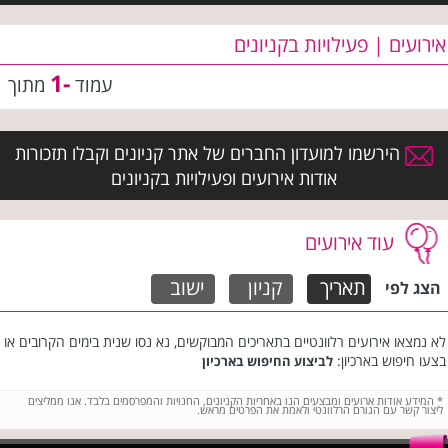
אירועים | פעילויות בקניונים
-1
עמוד
מתוך
הירשמו למועדון החברים של אתר קניונים וקבלו תזכורות
אודות אירועים ופעילויות בקניונים
עוד אירועים
תאריך
קניון
ישוב
הצג לפי
לא נמצאו אירועים רלוונטיים בתאריכים המבוקשים, נא נסו שנית בימים הקרובים או
בצעו חיפוש בארכיון:
לביצוע החיפוש בארכיון
*
המידע אודות ארועים ומבצעים הנו באחריות הקניונים, החנויות והמפרסמים בלבד. אנו ממליצים
ליצור קשר עם הגורם הרלוונטי ולאמת את הפרטים מראש.