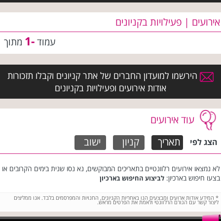
אירועים | פעילויות בקניונים
-1
עמוד
מתוך
הירשמו למועדון החברים של אתר קניונים וקבלו תזכורות
אודות אירועים ופעילויות בקניונים
עוד אירועים
תאריך
קניון
ישוב
הצג לפי
לא נמצאו אירועים רלוונטיים בתאריכים המבוקשים, נא נסו שנית בימים הקרובים או
בצעו חיפוש בארכיון:
לביצוע החיפוש בארכיון
*
המידע אודות ארועים ומבצעים הנו באחריות הקניונים, החנויות והמפרסמים בלבד. אנו ממליצים
ליצור קשר עם הגורם הרלוונטי ולאמת את הפרטים מראש.