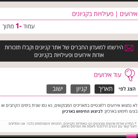
אירועים | פעילויות בקניונים
-1
עמוד
מתוך
הירשמו למועדון החברים של אתר קניונים וקבלו תזכורות
אודות אירועים ופעילויות בקניונים
עוד אירועים
תאריך
קניון
ישוב
הצג לפי
לא נמצאו אירועים רלוונטיים בתאריכים המבוקשים, נא נסו שנית בימים הקרובים או
בצעו חיפוש בארכיון:
לביצוע החיפוש בארכיון
*
המידע אודות ארועים ומבצעים הנו באחריות הקניונים, החנויות והמפרסמים בלבד. אנו ממליצים
ליצור קשר עם הגורם הרלוונטי ולאמת את הפרטים מראש.