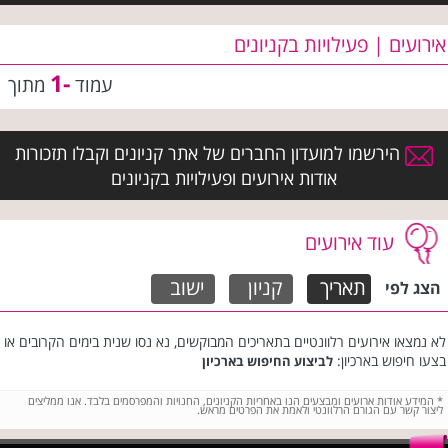
אירועים | פעילויות בקניונים
-1
עמוד
מתוך
הירשמו למועדון החברים של אתר קניונים וקבלו תזכורות
אודות אירועים ופעילויות בקניונים
עוד אירועים
תאריך
קניון
ישוב
הצג לפי
לא נמצאו אירועים רלוונטיים בתאריכים המבוקשים, נא נסו שנית בימים הקרובים או
בצעו חיפוש בארכיון:
לביצוע החיפוש בארכיון
*
המידע אודות ארועים ומבצעים הנו באחריות הקניונים, החנויות והמפרסמים בלבד. אנו ממליצים
ליצור קשר עם הגורם הרלוונטי ולאמת את הפרטים מראש.