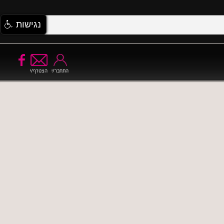
נגישות
התחבר/י
הצטרף/י