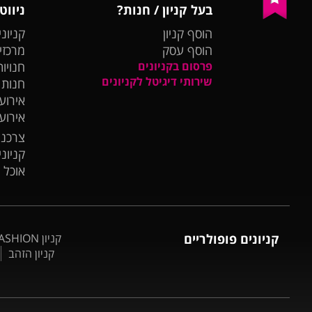
בעל קניון / חנות?
ניווט
הוסף קניון
קניוני
הוסף עסק
מרכזי
פרסום בקניונים
חנויות
שירותי דיגיטל לקניונים
חנות
אירועי
אירוע
צרכנו
קניונ
אוכל 
קניונים פופולריים
קניון BIG FASHION אשדוד
קניון הזהב