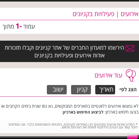
אירועים | פעילויות בקניונים
-1
עמוד
מתוך
הירשמו למועדון החברים של אתר קניונים וקבלו תזכורות
אודות אירועים ופעילויות בקניונים
עוד אירועים
תאריך
קניון
ישוב
הצג לפי
לא נמצאו אירועים רלוונטיים בתאריכים המבוקשים, נא נסו שנית בימים הקרובים או
בצעו חיפוש בארכיון:
לביצוע החיפוש בארכיון
*
המידע אודות ארועים ומבצעים הנו באחריות הקניונים, החנויות והמפרסמים בלבד. אנו ממליצים
ליצור קשר עם הגורם הרלוונטי ולאמת את הפרטים מראש.