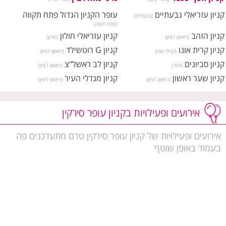
קניון עזריאלי גבעתיים
עופר הקניון הגדול פתח תקווה
(גבעתיים)
(פתח תקוה)
קניון הזהב
קניון עזריאלי חולון
(ראשון לציון)
(חולון)
קניון קרית אונו
קניון G רוטשילד
(קרית אונו)
(ראשון לציון)
קניון סביונים
קניון לב ראשל"צ
(יהוד)
(ראשון לציון)
קניון שער ראשון
קניון מגדלי העיר
(ראשון לציון)
(ראשון לציון)
קניון הבאר
מרכז G One
(ראשון לציון)
(ראשון לציון)
מרכז G Two
קניון מרום (סנטר)
(ראשון לציון)
(רמת גן)
אירועים ופעילויות בקניון עופר סירקין
קניון ערי החוף
קניון די-מול
(ראשון לציון)
(רמת גן)
קניון רמלה
קניון לוד סנטר
אירועים ופעילויות של קניון עופר סירקין טרם מתעדכנים פה
(רמלה)
(לוד)
בעמוד באופן שוטף
פאוור סנטר ירקונים
קניון הגבעה
(פתח תקוה)
(גבעת שמואל)
קניון אור יהודה אאוטלט
דיזיין סנטר
(בני ברק)
(Outlet)
(אור יהודה)
G סינמה סיטי ראשון לציון
מרכז קניות חונים קונים
(ראשון
(ראשון לציון)
לציון)
קניון גנים
מרכז קניות פרימיום סנטר
(פתח תקוה)
(חולון)
קניון המושבה גדרה
מרכז בן גוריון
(גדרה)
(ראשון לציון)