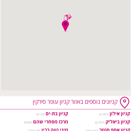
קניונים נוספים באזור קניון עופר סירקין
קניון אילון
קניון בת-ים
(רמת גן)
(בת ים)
קניון ביאליק
מרכז מסחרי שהם
(רמת גן)
(שוהם)
קניון אסף סנטר
מיני נווה רבין
(באר יעקב)
(אור יהודה)