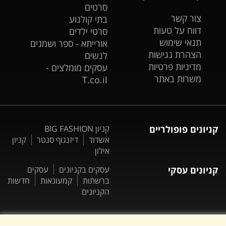
סרטים
צור קשר
בתי קולנוע
דווח על טעות
סרטי ילדים
תנאי שימוש
אורייתא - ספר ושמנים
הצהרת נגישות
לנשים
מדיניות פרטיות
עסקים מומלצים -
משרות באתר
T.co.il
קניונים פופולריים
קניון BIG FASHION
אשדוד
דיזנגוף סנטר
קניון
אילון
קניונים עסקי
עסקים בקניונים
עסקים
ברשתות
קמעונאות
חדשות
הקניונים