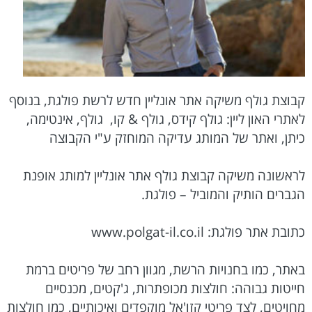
קבוצת גולף משיקה אתר אונליין חדש לרשת פולגת, בנוסף
‏לאתרי האון ליין: גולף קידס, גולף & קו,‏‎ ‎‏ גולף, אינטימה,
‏כיתן, ואתר של המותג עדיקה המוחזק ע"י הקבוצה
לראשונה משיקה קבוצת גולף אתר אונליין למותג אופנת
הגברים הותיק והמוביל – ‏פולגת.‏
כתובת אתר פולגת:‏ www.polgat-il.co.il
באתר, כמו בחנויות הרשת, מגוון רחב של פריטים ברמת
חייטות גבוהה: חולצות ‏מכופתרות, ג'קטים, מכנסיים
מחויטים, לצד פריטי קזו'אל מוקפדים ואיכותיים, כמו ‏חולצות