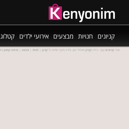
קניונים
חנויות
מבצעים
אירועי ילדים
קטלוגי
אתר
קניונים
.קום - בילוי ב
קניון
מתחיל כאן. מידע מקיף אודות כל
קניון
|
חנות
|
מבצע
|
הנחה
ו
קופון
ב
חנ