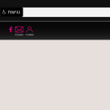
נגישות
התחבר/י
הצטרף/י