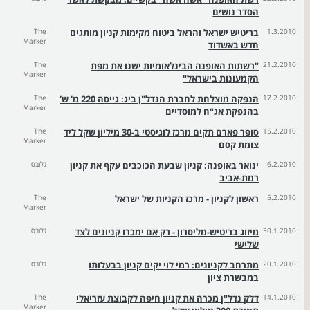
הסדר נושים
1.3.2010
בריטיש ישראל והראל ביטוח מקימות קניון מותגים
The
Marker
חדש באשדוד
21.2.2010
"רשתות האופנה הבינלאומיות ישנו את מפת
The
Marker
הקמעונות בישראל"
17.2.2010
הנפקה מוצלחת לחברת הנדל"ן ביג: גייסה 220 מ' ש'
The
Marker
בהנפקת אג"ח למוסדיים
15.2.2010
סופר פארם תקים מרכז לוגיסטי ב-30 מיליון שקל ליד
The
Marker
צומת קסם
6.2.2010
ינואר באופנה: קניון שבעת הכוכבים עקף את קניון
גלובס
רמת-אביב
5.2.2010
ראשון לקניון - מרכז הקניות של ישראל
The
Marker
30.1.2010
מיזוג בריטיש-מליסרון - רק אם ימכרו קניונים לצד
גלובס
שלישי
20.1.2010
מתרחב לקניונים: רמי לוי יקים קניון בבעלותו
גלובס
במבשרת ציון
14.1.2010
דלק נדל"ן מכרה את קניון חיפה לקבוצת עזריאלי
The
Marker