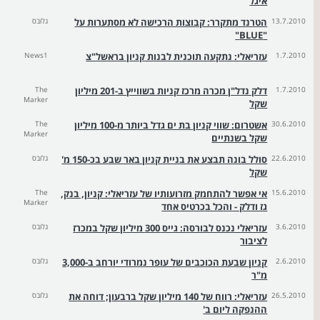
איגל
13.7.2010
הטרנד מתקרר: קבוצות הרכישה לא מסתערות על
גלובס
"BLUE"
1.7.2010
עזריאלי: נתקעה תוכנית לבנות קניון בראשל"צ
News1
1.7.2010
דלק נדל"ן מכרה מרכז קניות בשווייץ ב-201 מיליון
The
Marker
שקל
30.6.2010
אשטרום: שווי קניון בת ים גדל ביותר מ-100 מיליון
The
Marker
שקל בשנתיים
22.6.2010
סולל בונה תבצע את בניית קניון באר שבע בכ-150 מ'
גלובס
שקל
15.6.2010
אי אפשר להתחמק מזרועותיו של עזריאלי: קניון, בנק,
The
Marker
גז ודלק - והכל בכרטיס אחד
3.6.2010
עזריאלי נכנס לבורסה: גייס 300 מיליון שקל במכרז
גלובס
לציבור
2.6.2010
קניון שבעת הכוכבים של עופר נמרודי יורחב ב-3,000
גלובס
מ"ר
26.5.2010
עזריאלי: רווח של 140 מיליון שקל ברבעון; דוחה את
גלובס
ההנפקה ליום ב'