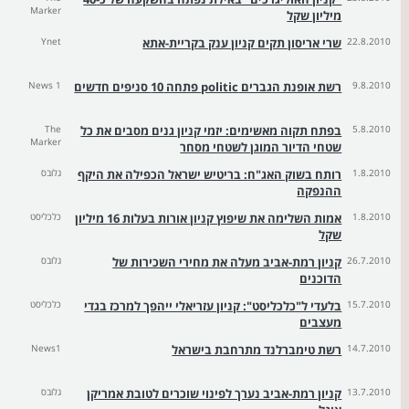
Marker
מיליון שקל
22.8.2010
שרי אריסון תקים קניון ענק בקריית-אתא
Ynet
9.8.2010
רשת אופנת הגברים politic פתחה 10 סניפים חדשים
News 1
5.8.2010
בפתח תקוה מאשימים: יזמי קניון גנים מסבים את כל
The
Marker
שטחי הדיור המוגן לשטחי מסחר
1.8.2010
רותח בשוק האג"ח: בריטיש ישראל הכפילה את היקף
גלובס
ההנפקה
1.8.2010
אמות השלימה את שיפוץ קניון אורות בעלות 16 מיליון
כלכליסט
שקל
26.7.2010
קניון רמת-אביב מעלה את מחירי השכירות של
גלובס
הדוכנים
15.7.2010
בלעדי ל"כלכליסט": קניון עזריאלי ייהפך למרכז בגדי
כלכליסט
מעצבים
14.7.2010
רשת טימברלנד מתרחבת בישראל
News1
13.7.2010
קניון רמת-אביב נערך לפינוי שוכרים לטובת אמריקן
גלובס