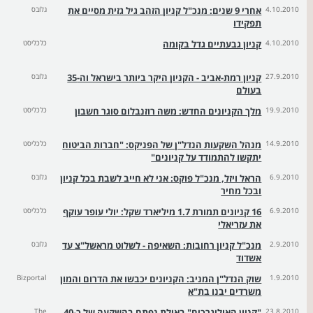
4.10.2010
אחרי 9 שנים: מנכ"ל קניון הזהב גיל גזית מסיים את
גלובס
תפקידו
4.10.2010
קניון גבעתיים גדל בקומה
כלכליסט
27.9.2010
קניון רמת-אביב - הקניון היקר ביותר בישראל וה-35
גלובס
בעולם
19.9.2010
מלך הקניונים החדש: משה רוזנבלום סוגר חשבון
כלכליסט
14.9.2010
מנהל השקעות הנדל"ן של הפניקס: "חברות הביטוח
כלכליסט
יתקשו להתמודד על קניונים"
6.9.2010
הראל ויזל, מנכ"ל פוקס: אני לא חייב לשבת בכל קניון
גלובס
ובכל מחיר
6.9.2010
16 קניונים תמורת 1.7 מיליארד שקל: יולי עופר עוקף
כלכליסט
את עזריאלי
2.9.2010
מנכ"ל קניון רחובות: השאיפה - לשלוט מראשל"צ עד
גלובס
אשדוד
1.9.2010
שוק הנדל"ן המניב: הקניונים יכבשו את הדרום והמון
Bizportal
משרדים יבנו בת"א
23.8.2010
"קניון האוליגרכים" באילת נפתח בהשקעה של כ-40
The