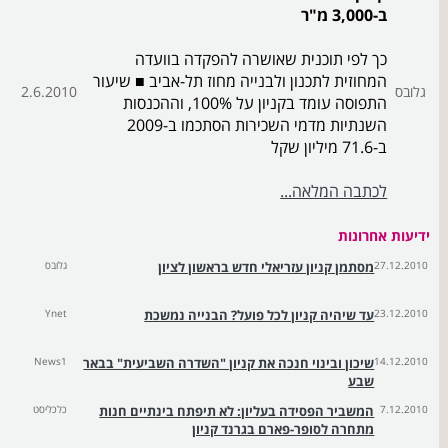
ב-3,000 מ"ר
כך לפי תוכנית שאושרה להפקדה בוועדה
המחוזית לתכנון ולבנייה מחוז תל-אביב ■ שיעור
גלובס
2.6.2010
התפוסה עומד בקניון על 100%, וההכנסות
השנתיות מדמי השכירות הסתכמו ב-2009
ב-71.6 מיליון שקל
לכתבה המלאה...
ידיעות אחרונות
27.12.2010
מסתמן קניון עזריאלי חדש בראשון לציון
גלובס
23.12.2010
עד שיהיה קניון לכל פועל? הבנייה נמשכת
Ynet
14.12.2010
שיכון ובינוי חנכה את קניון "השדרה השביעית" בבאר
News1
שבע
7.12.2010
המשביר הפסידה בעליון: לא תיפתח בינתיים חנות
כלכליסט
מתחרה לסופר-פארם בגרנד קניון