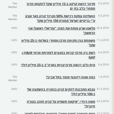
9.5.2010
תדהר רכשה קרקע ב-12 מיליון שקל להקמת מרכז
The
Marker
מסחרי בלב בת ים
9.5.2010
הושלמה עסקת רכישת 50% מגרנד קניון באר שבע
The
Marker
ע"י בריטיש ישראל תמורת 150 מיליון שקל
26.4.2010
פלאטו-שרון פותח את הפה: "עזריאלי ראשון? אני
גלובס
הראשון"
11.4.2010
משפחת גורן מקימה מרכז מסחרי בשלומי ב-25 מיליון
גלובס
שקל
6.4.2010
רשת ביג מרכזי קניות במגעים לפתיחת סניפי H&M ו-
גלובס
GAP
6.4.2010
גזית גלוב רכשה מרכז קניות בארה"ב ב-33 מיליון דולר
גלובס
1.4.2010
כמה שווה דיזנגוף סנטר בתל אביב?
The
Marker
31.3.2010
נצבא מתכננת להקים קניון בנתניה בהשקעה של
גלובס
כ-100 מיליון דולר
22.3.2010
משה גינדי: "איקאה תשפיע על קניון הזהב בצורה
גלובס
חיובית"
22.3.2010
רשת האופנה "אשה אשה" בקשיים: מבקשת לאשר
גלובס