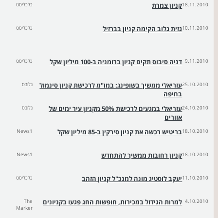
18.11.2010
קניון צמרת
כלכליסט
10.11.2010
גזית גלוב הקימה קניון בברזיל
כלכליסט
9.11.2010
דניה סיבוס תקים קניון ברומניה ב-100 מיליון שקל
כלכליסט
25.10.2010
עזריאלי ממשיך בשופינג: במו"מ לרכישת קניון סינמול
גלובס
בחיפה
24.10.2010
עזריאלי במגעים לרכישת 50% מקניון עיר ימים של
גלובס
אזורים
18.10.2010
בריטיש רכשה את קניון סירקין ב-85 מיליון שקל
News1
18.10.2010
קניון רחובות ממשיך להתחדש
News1
11.10.2010
יעקב לוסטיג מונה למנכ"ל קניון הזהב
כלכליסט
4.10.2010
למרות הגידול במכירות, חופשות החג פגעו בקניונים
The
Marker