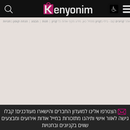
אתר
קניונים
.קום - בילוי ב
קניון
מתחיל כאן. מידע מקיף אודות כל
קניון
|
חנות
|
מבצע
|
הנחה
ו
קופון
ב
חנויות
הצטרפו אלינו למועדון החברים והישארו מעודכנים! קבלו
גישה לאזור אישי ותיהנו מתזכורות במייל אודות אירועים ומבצעים
שווים בקניונים ובחנויות