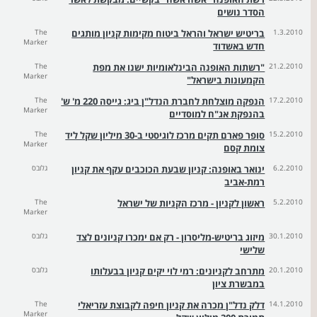
הסדר נושים
1.3.2010
בריטיש ישראל והראל ביטוח מקימות קניון מותגים
The
Marker
חדש באשדוד
21.2.2010
"רשתות האופנה הבינלאומיות ישנו את מפת
The
Marker
הקמעונות בישראל"
17.2.2010
הנפקה מוצלחת לחברת הנדל"ן ביג: גייסה 220 מ' ש'
The
Marker
בהנפקת אג"ח למוסדיים
15.2.2010
סופר פארם תקים מרכז לוגיסטי ב-30 מיליון שקל ליד
The
Marker
צומת קסם
6.2.2010
ינואר באופנה: קניון שבעת הכוכבים עקף את קניון
גלובס
רמת-אביב
5.2.2010
ראשון לקניון - מרכז הקניות של ישראל
The
Marker
30.1.2010
מיזוג בריטיש-מליסרון - רק אם ימכרו קניונים לצד
גלובס
שלישי
20.1.2010
מתרחב לקניונים: רמי לוי יקים קניון בבעלותו
גלובס
במבשרת ציון
14.1.2010
דלק נדל"ן מכרה את קניון חיפה לקבוצת עזריאלי
The
Marker