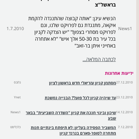
בראשל"צ
הנשיא עינן: "אותה קבוצה שהתנגדה להקמת
איקאה, מתנגדת גם לפרויקט שלנו, וגם
1.7.2010
News1
לפרויקט מסחרי בצפון!" "יש הצדקה לקניון
בכל עיר בת 50-30 אלך איש" "לא אתחרה
באחייני איתן בר-זאב"
לכתבה המלאה...
ידיעות אחרונות
27.12.2010
מסתמן קניון עזריאלי חדש בראשון לציון
גלובס
23.12.2010
עד שיהיה קניון לכל פועל? הבנייה נמשכת
Ynet
14.12.2010
שיכון ובינוי חנכה את קניון "השדרה השביעית" בבאר
News1
שבע
7.12.2010
המשביר הפסידה בעליון: לא תיפתח בינתיים חנות
כלכליסט
מתחרה לסופר-פארם בגרנד קניון