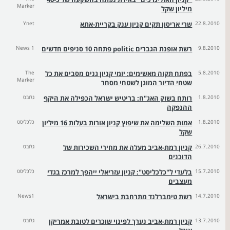
Marker
מיליון שקל
22.8.2010
שרי אריסון תקים קניון ענק בקריית-אתא
Ynet
9.8.2010
רשת אופנת הגברים politic פתחה 10 סניפים חדשים
News 1
5.8.2010
בפתח תקוה מאשימים: יזמי קניון גנים מסבים את כל
The
Marker
שטחי הדיור המוגן לשטחי מסחר
1.8.2010
רותח בשוק האג"ח: בריטיש ישראל הכפילה את היקף
גלובס
ההנפקה
1.8.2010
אמות השלימה את שיפוץ קניון אורות בעלות 16 מיליון
כלכליסט
שקל
26.7.2010
קניון רמת-אביב מעלה את מחירי השכירות של
גלובס
הדוכנים
15.7.2010
בלעדי ל"כלכליסט": קניון עזריאלי ייהפך למרכז בגדי
כלכליסט
מעצבים
14.7.2010
רשת טימברלנד מתרחבת בישראל
News1
13.7.2010
קניון רמת-אביב נערך לפינוי שוכרים לטובת אמריקן
גלובס