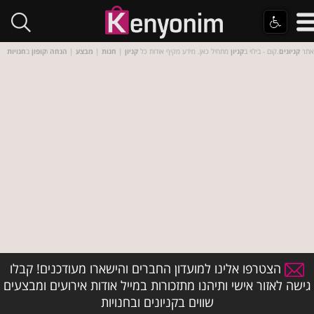
אתר
קניונים
.קום - בילוי ב
קניון
מתחיל כאן. מידע מקיף אודות כל
קניון
|
חנות
|
מבצע
|
הנחה
ו
קופון
ב
חנויות
הצטרפו אלינו למועדון החברים והישארו מעודכנים! קבלו
גישה לאזור אישי ותיהנו מתזכורות במייל אודות אירועים ומבצעים
שווים בקניונים ובחנויות