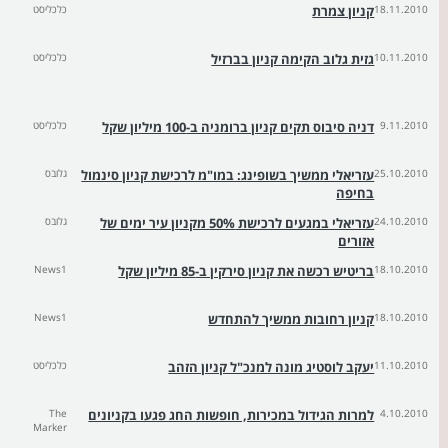
18.11.2010
קניון צמרת
כלכליסט
10.11.2010
גזית גלוב הקימה קניון בברזיל
כלכליסט
9.11.2010
דניה סיבוס תקים קניון ברומניה ב-100 מיליון שקל
כלכליסט
25.10.2010
עזריאלי ממשיך בשופינג: במו"מ לרכישת קניון סינמול
גלובס
בחיפה
24.10.2010
עזריאלי במגעים לרכישת 50% מקניון עיר ימים של
גלובס
אזורים
18.10.2010
בריטיש רכשה את קניון סירקין ב-85 מיליון שקל
News1
18.10.2010
קניון רחובות ממשיך להתחדש
News1
11.10.2010
יעקב לוסטיג מונה למנכ"ל קניון הזהב
כלכליסט
4.10.2010
למרות הגידול במכירות, חופשות החג פגעו בקניונים
The
Marker