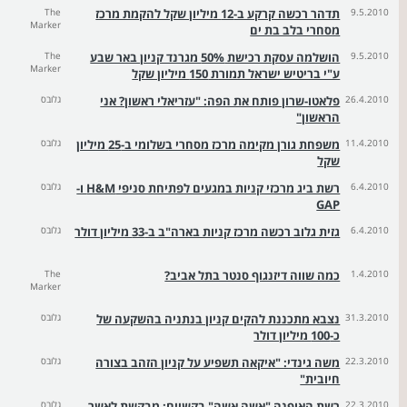
9.5.2010
תדהר רכשה קרקע ב-12 מיליון שקל להקמת מרכז
The
Marker
מסחרי בלב בת ים
9.5.2010
הושלמה עסקת רכישת 50% מגרנד קניון באר שבע
The
Marker
ע"י בריטיש ישראל תמורת 150 מיליון שקל
26.4.2010
פלאטו-שרון פותח את הפה: "עזריאלי ראשון? אני
גלובס
הראשון"
11.4.2010
משפחת גורן מקימה מרכז מסחרי בשלומי ב-25 מיליון
גלובס
שקל
6.4.2010
רשת ביג מרכזי קניות במגעים לפתיחת סניפי H&M ו-
גלובס
GAP
6.4.2010
גזית גלוב רכשה מרכז קניות בארה"ב ב-33 מיליון דולר
גלובס
1.4.2010
כמה שווה דיזנגוף סנטר בתל אביב?
The
Marker
31.3.2010
נצבא מתכננת להקים קניון בנתניה בהשקעה של
גלובס
כ-100 מיליון דולר
22.3.2010
משה גינדי: "איקאה תשפיע על קניון הזהב בצורה
גלובס
חיובית"
22.3.2010
רשת האופנה "אשה אשה" בקשיים: מבקשת לאשר
גלובס