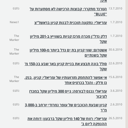
איגל
13.7.2010
הטרנד מתקרר: קבוצות הרכישה לא מסתערות על
גלובס
"BLUE"
1.7.2010
עזריאלי: נתקעה תוכנית לבנות קניון בראשל"צ
News1
1.7.2010
דלק נדל"ן מכרה מרכז קניות בשווייץ ב-201 מיליון
The
Marker
שקל
30.6.2010
אשטרום: שווי קניון בת ים גדל ביותר מ-100 מיליון
The
Marker
שקל בשנתיים
22.6.2010
סולל בונה תבצע את בניית קניון באר שבע בכ-150 מ'
גלובס
שקל
15.6.2010
אי אפשר להתחמק מזרועותיו של עזריאלי: קניון, בנק,
The
Marker
גז ודלק - והכל בכרטיס אחד
3.6.2010
עזריאלי נכנס לבורסה: גייס 300 מיליון שקל במכרז
גלובס
לציבור
2.6.2010
קניון שבעת הכוכבים של עופר נמרודי יורחב ב-3,000
גלובס
מ"ר
26.5.2010
עזריאלי: רווח של 140 מיליון שקל ברבעון; דוחה את
גלובס
ההנפקה ליום ב'