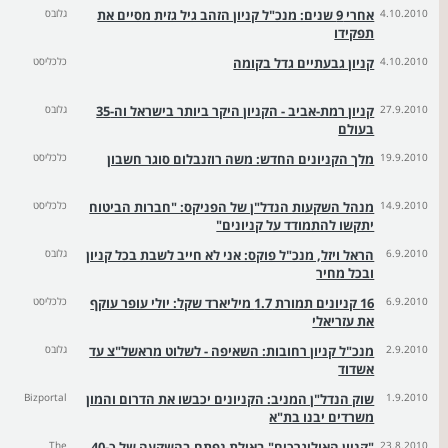
4.10.2010
אחרי 9 שנים: מנכ"ל קניון הזהב גיל גזית מסיים את
גלובס
תפקידו
4.10.2010
קניון גבעתיים גדל בקומה
כלכליסט
27.9.2010
קניון רמת-אביב - הקניון היקר ביותר בישראל וה-35
גלובס
בעולם
19.9.2010
מלך הקניונים החדש: משה רוזנבלום סוגר חשבון
כלכליסט
14.9.2010
מנהל השקעות הנדל"ן של הפניקס: "חברות הביטוח
כלכליסט
יתקשו להתמודד על קניונים"
6.9.2010
הראל ויזל, מנכ"ל פוקס: אני לא חייב לשבת בכל קניון
גלובס
ובכל מחיר
6.9.2010
16 קניונים תמורת 1.7 מיליארד שקל: יולי עופר עוקף
כלכליסט
את עזריאלי
2.9.2010
מנכ"ל קניון רחובות: השאיפה - לשלוט מראשל"צ עד
גלובס
אשדוד
1.9.2010
שוק הנדל"ן המניב: הקניונים יכבשו את הדרום והמון
Bizportal
משרדים יבנו בת"א
23.8.2010
"קניון האוליגרכים" באילת נפתח בהשקעה של כ-40
The