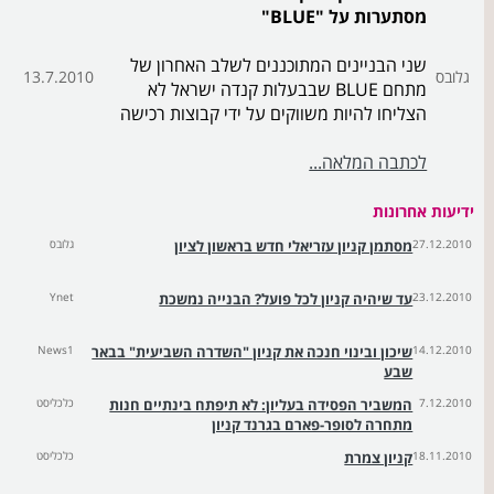
מסתערות על "BLUE"
שני הבניינים המתוכננים לשלב האחרון של
גלובס
13.7.2010
מתחם BLUE שבבעלות קנדה ישראל לא
הצליחו להיות משווקים על ידי קבוצות רכישה
לכתבה המלאה...
ידיעות אחרונות
27.12.2010
מסתמן קניון עזריאלי חדש בראשון לציון
גלובס
23.12.2010
עד שיהיה קניון לכל פועל? הבנייה נמשכת
Ynet
14.12.2010
שיכון ובינוי חנכה את קניון "השדרה השביעית" בבאר
News1
שבע
7.12.2010
המשביר הפסידה בעליון: לא תיפתח בינתיים חנות
כלכליסט
מתחרה לסופר-פארם בגרנד קניון
18.11.2010
קניון צמרת
כלכליסט