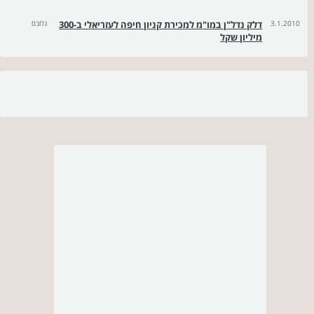
3.1.2010
דלק נדל"ן במו"מ למכירת קניון חיפה לעזריאלי ב-300
גלובס
מיליון שקל