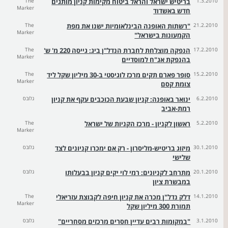
1.3.2010
בריטיש ישראל והראל ביטוח מקימות קניון מותגים
The
Marker
חדש באשדוד
21.2.2010
"רשתות האופנה הבינלאומיות ישנו את מפת
The
Marker
הקמעונות בישראל"
17.2.2010
הנפקה מוצלחת לחברת הנדל"ן ביג: גייסה 220 מ' ש'
The
Marker
בהנפקת אג"ח למוסדיים
15.2.2010
סופר פארם תקים מרכז לוגיסטי ב-30 מיליון שקל ליד
The
Marker
צומת קסם
6.2.2010
ינואר באופנה: קניון שבעת הכוכבים עקף את קניון
גלובס
רמת-אביב
5.2.2010
ראשון לקניון - מרכז הקניות של ישראל
The
Marker
30.1.2010
מיזוג בריטיש-מליסרון - רק אם ימכרו קניונים לצד
גלובס
שלישי
20.1.2010
מתרחב לקניונים: רמי לוי יקים קניון בבעלותו
גלובס
במבשרת ציון
14.1.2010
דלק נדל"ן מכרה את קניון חיפה לקבוצת עזריאלי
The
Marker
תמורת 300 מיליון שקל
3.1.2010
"במקומות רבים עדיין חסרים מרכזים מסחריים"
גלובס