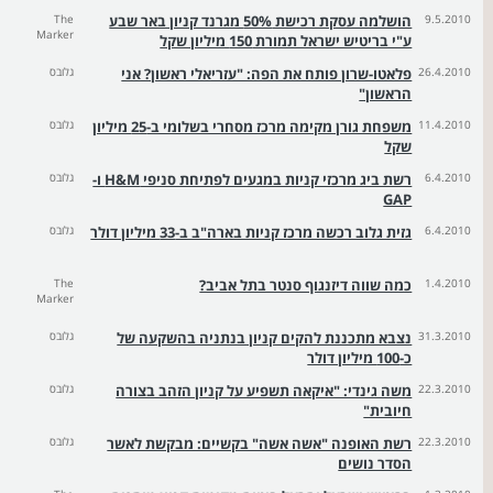
9.5.2010
הושלמה עסקת רכישת 50% מגרנד קניון באר שבע
The
Marker
ע"י בריטיש ישראל תמורת 150 מיליון שקל
26.4.2010
פלאטו-שרון פותח את הפה: "עזריאלי ראשון? אני
גלובס
הראשון"
11.4.2010
משפחת גורן מקימה מרכז מסחרי בשלומי ב-25 מיליון
גלובס
שקל
6.4.2010
רשת ביג מרכזי קניות במגעים לפתיחת סניפי H&M ו-
גלובס
GAP
6.4.2010
גזית גלוב רכשה מרכז קניות בארה"ב ב-33 מיליון דולר
גלובס
1.4.2010
כמה שווה דיזנגוף סנטר בתל אביב?
The
Marker
31.3.2010
נצבא מתכננת להקים קניון בנתניה בהשקעה של
גלובס
כ-100 מיליון דולר
22.3.2010
משה גינדי: "איקאה תשפיע על קניון הזהב בצורה
גלובס
חיובית"
22.3.2010
רשת האופנה "אשה אשה" בקשיים: מבקשת לאשר
גלובס
הסדר נושים