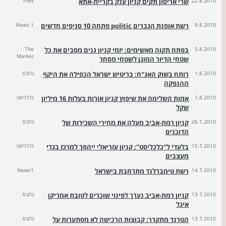
22.8.2010
שרי אריסון תקים קניון ענק בקריית-אתא
Ynet
9.8.2010
רשת אופנת הגברים politic פתחה 10 סניפים חדשים
News 1
5.8.2010
בפתח תקוה מאשימים: יזמי קניון גנים מסבים את כל
The
Marker
שטחי הדיור המוגן לשטחי מסחר
1.8.2010
רותח בשוק האג"ח: בריטיש ישראל הכפילה את היקף
גלובס
ההנפקה
1.8.2010
אמות השלימה את שיפוץ קניון אורות בעלות 16 מיליון
כלכליסט
שקל
26.7.2010
קניון רמת-אביב מעלה את מחירי השכירות של
גלובס
הדוכנים
15.7.2010
בלעדי ל"כלכליסט": קניון עזריאלי ייהפך למרכז בגדי
כלכליסט
מעצבים
14.7.2010
רשת טימברלנד מתרחבת בישראל
News1
13.7.2010
קניון רמת-אביב נערך לפינוי שוכרים לטובת אמריקן
גלובס
איגל
13.7.2010
הטרנד מתקרר: קבוצות הרכישה לא מסתערות על
גלובס