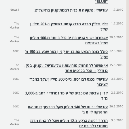
"BLUE"
1.7.2010
עזריאלי: נתקעה תוכנית לבנות קניון בראשל"צ
News1
1.7.2010
דלק נדל"ן מכרה מרכז קניות בשווייץ ב-201 מיליון
The
Marker
שקל
30.6.2010
אשטרום: שווי קניון בת ים גדל ביותר מ-100 מיליון
The
Marker
שקל בשנתיים
22.6.2010
סולל בונה תבצע את בניית קניון באר שבע בכ-150 מ'
גלובס
שקל
15.6.2010
אי אפשר להתחמק מזרועותיו של עזריאלי: קניון, בנק,
The
Marker
גז ודלק - והכל בכרטיס אחד
3.6.2010
עזריאלי נכנס לבורסה: גייס 300 מיליון שקל במכרז
גלובס
לציבור
2.6.2010
קניון שבעת הכוכבים של עופר נמרודי יורחב ב-3,000
גלובס
מ"ר
26.5.2010
עזריאלי: רווח של 140 מיליון שקל ברבעון; דוחה את
גלובס
ההנפקה ליום ב'
9.5.2010
תדהר רכשה קרקע ב-12 מיליון שקל להקמת מרכז
The
Marker
מסחרי בלב בת ים