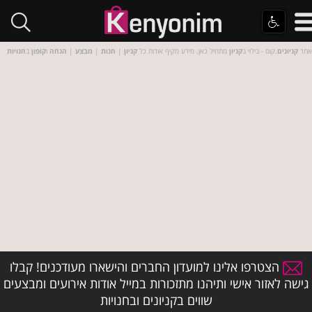
אתר
קניונים
.קום - בילוי ב
קניון
מתחיל כאן. מידע מקיף אודות כל
קניון
|
חנות
|
מבצע
|
הנחה
ו
קופון
ב
חנויות
הצטרפו אלינו למועדון החברים והישארו מעודכנים! קבלו
גישה לאזור אישי ותיהנו מתזכורות במייל אודות אירועים ומבצעים
שווים בקניונים ובחנויות