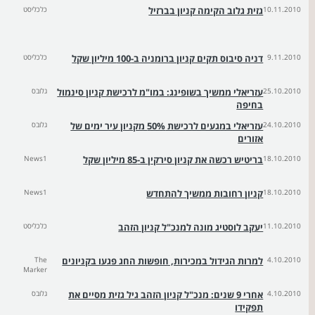
10.11.2010
גזית גלוב הקימה קניון בברזיל
כלכליסט
9.11.2010
דניה סיבוס תקים קניון ברומניה ב-100 מיליון שקל
כלכליסט
25.10.2010
עזריאלי ממשיך בשופינג: במו"מ לרכישת קניון סינמול
גלובס
בחיפה
24.10.2010
עזריאלי במגעים לרכישת 50% מקניון עיר ימים של
גלובס
אזורים
18.10.2010
בריטיש רכשה את קניון סירקין ב-85 מיליון שקל
News1
18.10.2010
קניון רחובות ממשיך להתחדש
News1
11.10.2010
יעקב לוסטיג מונה למנכ"ל קניון הזהב
כלכליסט
4.10.2010
למרות הגידול במכירות, חופשות החג פגעו בקניונים
The
Marker
4.10.2010
אחרי 9 שנים: מנכ"ל קניון הזהב גיל גזית מסיים את
גלובס
תפקידו