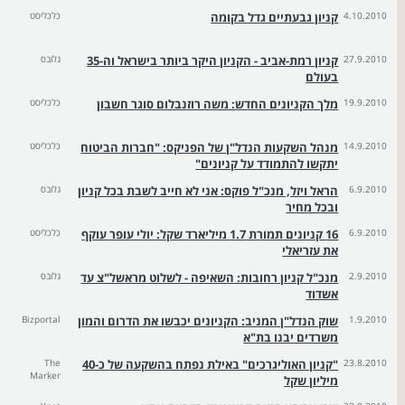
4.10.2010
קניון גבעתיים גדל בקומה
כלכליסט
27.9.2010
קניון רמת-אביב - הקניון היקר ביותר בישראל וה-35
גלובס
בעולם
19.9.2010
מלך הקניונים החדש: משה רוזנבלום סוגר חשבון
כלכליסט
14.9.2010
מנהל השקעות הנדל"ן של הפניקס: "חברות הביטוח
כלכליסט
יתקשו להתמודד על קניונים"
6.9.2010
הראל ויזל, מנכ"ל פוקס: אני לא חייב לשבת בכל קניון
גלובס
ובכל מחיר
6.9.2010
16 קניונים תמורת 1.7 מיליארד שקל: יולי עופר עוקף
כלכליסט
את עזריאלי
2.9.2010
מנכ"ל קניון רחובות: השאיפה - לשלוט מראשל"צ עד
גלובס
אשדוד
1.9.2010
שוק הנדל"ן המניב: הקניונים יכבשו את הדרום והמון
Bizportal
משרדים יבנו בת"א
23.8.2010
"קניון האוליגרכים" באילת נפתח בהשקעה של כ-40
The
Marker
מיליון שקל