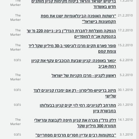
1.3.2010
בריטיש ישראל והראל ביטוח מקימות קניון מותגים
The
Marker
חדש באשדוד
21.2.2010
"רשתות האופנה הבינלאומיות ישנו את מפת
The
Marker
הקמעונות בישראל"
17.2.2010
הנפקה מוצלחת לחברת הנדל"ן ביג: גייסה 220 מ' ש'
The
Marker
בהנפקת אג"ח למוסדיים
15.2.2010
סופר פארם תקים מרכז לוגיסטי ב-30 מיליון שקל ליד
The
Marker
צומת קסם
6.2.2010
ינואר באופנה: קניון שבעת הכוכבים עקף את קניון
גלובס
רמת-אביב
5.2.2010
ראשון לקניון - מרכז הקניות של ישראל
The
Marker
30.1.2010
מיזוג בריטיש-מליסרון - רק אם ימכרו קניונים לצד
גלובס
שלישי
20.1.2010
מתרחב לקניונים: רמי לוי יקים קניון בבעלותו
גלובס
במבשרת ציון
14.1.2010
דלק נדל"ן מכרה את קניון חיפה לקבוצת עזריאלי
The
Marker
תמורת 300 מיליון שקל
3.1.2010
"במקומות רבים עדיין חסרים מרכזים מסחריים"
גלובס