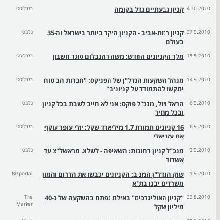
4.10.2010
קניון גבעתיים גדל בקומה
כלכליסט
27.9.2010
קניון רמת-אביב - הקניון היקר ביותר בישראל וה-35
גלובס
בעולם
19.9.2010
מלך הקניונים החדש: משה רוזנבלום סוגר חשבון
כלכליסט
14.9.2010
מנהל השקעות הנדל"ן של הפניקס: "חברות הביטוח
כלכליסט
יתקשו להתמודד על קניונים"
6.9.2010
הראל ויזל, מנכ"ל פוקס: אני לא חייב לשבת בכל קניון
גלובס
ובכל מחיר
6.9.2010
16 קניונים תמורת 1.7 מיליארד שקל: יולי עופר עוקף
כלכליסט
את עזריאלי
2.9.2010
מנכ"ל קניון רחובות: השאיפה - לשלוט מראשל"צ עד
גלובס
אשדוד
1.9.2010
שוק הנדל"ן המניב: הקניונים יכבשו את הדרום והמון
Bizportal
משרדים יבנו בת"א
23.8.2010
"קניון האוליגרכים" באילת נפתח בהשקעה של כ-40
The
Marker
מיליון שקל