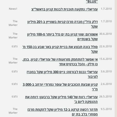
"BLUE"
1.7.2010
עזריאלי: נתקעה תוכנית לבנות קניון בראשל"צ
News1
1.7.2010
דלק נדל"ן מכרה מרכז קניות בשווייץ ב-201 מיליון
The
Marker
שקל
30.6.2010
אשטרום: שווי קניון בת ים גדל ביותר מ-100 מיליון
The
Marker
שקל בשנתיים
22.6.2010
סולל בונה תבצע את בניית קניון באר שבע בכ-150 מ'
גלובס
שקל
15.6.2010
אי אפשר להתחמק מזרועותיו של עזריאלי: קניון, בנק,
The
Marker
גז ודלק - והכל בכרטיס אחד
3.6.2010
עזריאלי נכנס לבורסה: גייס 300 מיליון שקל במכרז
גלובס
לציבור
2.6.2010
קניון שבעת הכוכבים של עופר נמרודי יורחב ב-3,000
גלובס
מ"ר
26.5.2010
עזריאלי: רווח של 140 מיליון שקל ברבעון; דוחה את
גלובס
ההנפקה ליום ב'
9.5.2010
תדהר רכשה קרקע ב-12 מיליון שקל להקמת מרכז
The
Marker
מסחרי בלב בת ים