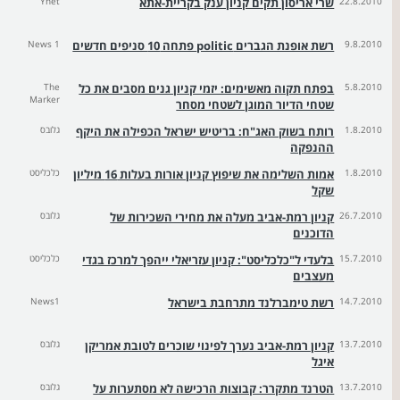
22.8.2010
שרי אריסון תקים קניון ענק בקריית-אתא
Ynet
9.8.2010
רשת אופנת הגברים politic פתחה 10 סניפים חדשים
News 1
5.8.2010
בפתח תקוה מאשימים: יזמי קניון גנים מסבים את כל
The
Marker
שטחי הדיור המוגן לשטחי מסחר
1.8.2010
רותח בשוק האג"ח: בריטיש ישראל הכפילה את היקף
גלובס
ההנפקה
1.8.2010
אמות השלימה את שיפוץ קניון אורות בעלות 16 מיליון
כלכליסט
שקל
26.7.2010
קניון רמת-אביב מעלה את מחירי השכירות של
גלובס
הדוכנים
15.7.2010
בלעדי ל"כלכליסט": קניון עזריאלי ייהפך למרכז בגדי
כלכליסט
מעצבים
14.7.2010
רשת טימברלנד מתרחבת בישראל
News1
13.7.2010
קניון רמת-אביב נערך לפינוי שוכרים לטובת אמריקן
גלובס
איגל
13.7.2010
הטרנד מתקרר: קבוצות הרכישה לא מסתערות על
גלובס