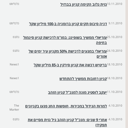
10.11.2010
גזית גלוב הקימה קניון בברזיל
כלכליסט
9.11.2010
דניה סיבוס תקים קניון ברומניה ב-100 מיליון שקל
כלכליסט
25.10.2010
עזריאלי ממשיך בשופינג: במו"מ לרכישת קניון סינמול
גלובס
בחיפה
24.10.2010
עזריאלי במגעים לרכישת 50% מקניון עיר ימים של
גלובס
אזורים
18.10.2010
בריטיש רכשה את קניון סירקין ב-85 מיליון שקל
News1
18.10.2010
קניון רחובות ממשיך להתחדש
News1
11.10.2010
יעקב לוסטיג מונה למנכ"ל קניון הזהב
כלכליסט
4.10.2010
למרות הגידול במכירות, חופשות החג פגעו בקניונים
The
Marker
4.10.2010
אחרי 9 שנים: מנכ"ל קניון הזהב גיל גזית מסיים את
גלובס
תפקידו