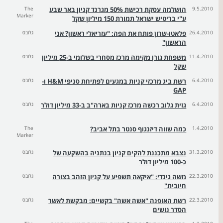
9.5.2010
הושלמה עסקת רכישת 50% מגרנד קניון באר שבע
The
Marker
ע"י בריטיש ישראל תמורת 150 מיליון שקל
26.4.2010
פלאטו-שרון פותח את הפה: "עזריאלי ראשון? אני
גלובס
הראשון"
11.4.2010
משפחת גורן מקימה מרכז מסחרי בשלומי ב-25 מיליון
גלובס
שקל
6.4.2010
רשת ביג מרכזי קניות במגעים לפתיחת סניפי H&M ו-
גלובס
GAP
6.4.2010
גזית גלוב רכשה מרכז קניות בארה"ב ב-33 מיליון דולר
גלובס
1.4.2010
כמה שווה דיזנגוף סנטר בתל אביב?
The
Marker
31.3.2010
נצבא מתכננת להקים קניון בנתניה בהשקעה של
גלובס
כ-100 מיליון דולר
22.3.2010
משה גינדי: "איקאה תשפיע על קניון הזהב בצורה
גלובס
חיובית"
22.3.2010
רשת האופנה "אשה אשה" בקשיים: מבקשת לאשר
גלובס
הסדר נושים