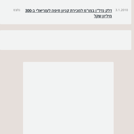
3.1.2010
דלק נדל"ן במו"מ למכירת קניון חיפה לעזריאלי ב-300
גלובס
מיליון שקל