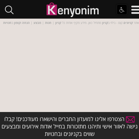
אתר
קניונים
.קום - בילוי ב
קניון
מתחיל כאן. מידע מקיף אודות כל
קניון
|
חנות
|
מבצע
|
הנחה
ו
קופון
ב
חנויות
הצטרפו אלינו למועדון החברים והישארו מעודכנים! קבלו
גישה לאזור אישי ותיהנו מתזכורות במייל אודות אירועים ומבצעים
שווים בקניונים ובחנויות