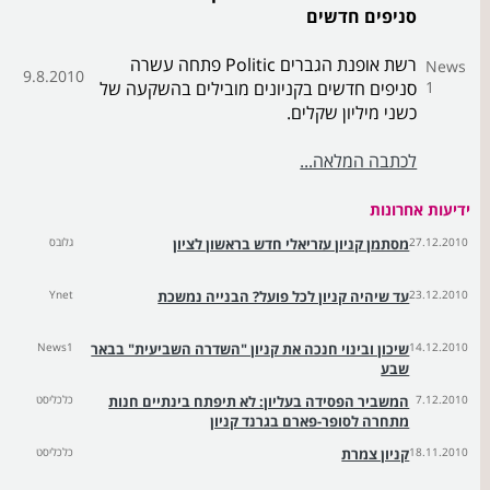
סניפים חדשים
רשת אופנת הגברים Politic פתחה עשרה
News
9.8.2010
1
סניפים חדשים בקניונים מובילים בהשקעה של
כשני מיליון שקלים.
לכתבה המלאה...
ידיעות אחרונות
27.12.2010
מסתמן קניון עזריאלי חדש בראשון לציון
גלובס
23.12.2010
עד שיהיה קניון לכל פועל? הבנייה נמשכת
Ynet
14.12.2010
שיכון ובינוי חנכה את קניון "השדרה השביעית" בבאר
News1
שבע
7.12.2010
המשביר הפסידה בעליון: לא תיפתח בינתיים חנות
כלכליסט
מתחרה לסופר-פארם בגרנד קניון
18.11.2010
קניון צמרת
כלכליסט