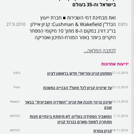
בישראל וה-35 בעולם
זאת מבחינת דמי השכירות ■ חברת ייעוץ
הנדל"ן ‏Cushman & Wakefield‏: קניון איילון
גלובס
27.9.2010
בר"ג דורג במקום ה-8 מתוך 10 מיקומי המסחר
היקרים ביותר באזור המזרח-התיכון ואפריקה
לכתבה המלאה...
ידיעות אחרונות
27.12.2010
מסתמן קניון עזריאלי חדש בראשון לציון
גלובס
23.12.2010
עד שיהיה קניון לכל פועל? הבנייה נמשכת
Ynet
14.12.2010
שיכון ובינוי חנכה את קניון "השדרה השביעית" בבאר
News1
שבע
7.12.2010
המשביר הפסידה בעליון: לא תיפתח בינתיים חנות
כלכליסט
מתחרה לסופר-פארם בגרנד קניון
18.11.2010
קניון צמרת
כלכליסט