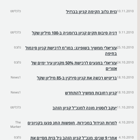
10.11.2010
גזית גלוב הקימה קניון בברזיל
כלכליסט
9.11.2010
דניה סיבוס תקים קניון ברומניה ב-100 מיליון שקל
כלכליסט
25.10.2010
עזריאלי ממשיך בשופינג: במו"מ לרכישת קניון סינמול
גלובס
בחיפה
24.10.2010
עזריאלי במגעים לרכישת 50% מקניון עיר ימים של
גלובס
אזורים
18.10.2010
בריטיש רכשה את קניון סירקין ב-85 מיליון שקל
News1
18.10.2010
קניון רחובות ממשיך להתחדש
News1
11.10.2010
יעקב לוסטיג מונה למנכ"ל קניון הזהב
כלכליסט
4.10.2010
למרות הגידול במכירות, חופשות החג פגעו בקניונים
The
Marker
4.10.2010
אחרי 9 שנים: מנכ"ל קניון הזהב גיל גזית מסיים את
גלובס