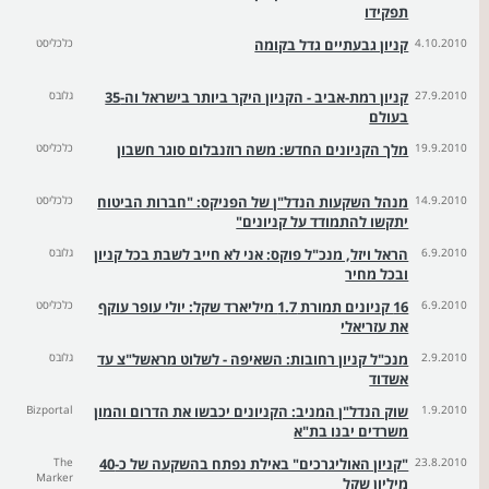
תפקידו
4.10.2010
קניון גבעתיים גדל בקומה
כלכליסט
27.9.2010
קניון רמת-אביב - הקניון היקר ביותר בישראל וה-35
גלובס
בעולם
19.9.2010
מלך הקניונים החדש: משה רוזנבלום סוגר חשבון
כלכליסט
14.9.2010
מנהל השקעות הנדל"ן של הפניקס: "חברות הביטוח
כלכליסט
יתקשו להתמודד על קניונים"
6.9.2010
הראל ויזל, מנכ"ל פוקס: אני לא חייב לשבת בכל קניון
גלובס
ובכל מחיר
6.9.2010
16 קניונים תמורת 1.7 מיליארד שקל: יולי עופר עוקף
כלכליסט
את עזריאלי
2.9.2010
מנכ"ל קניון רחובות: השאיפה - לשלוט מראשל"צ עד
גלובס
אשדוד
1.9.2010
שוק הנדל"ן המניב: הקניונים יכבשו את הדרום והמון
Bizportal
משרדים יבנו בת"א
23.8.2010
"קניון האוליגרכים" באילת נפתח בהשקעה של כ-40
The
Marker
מיליון שקל