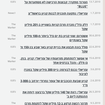
13.7.2010
הטרנד מתקרר: קבוצות הרכישה לא מסתערות על
גלובס
"BLUE"
1.7.2010
עזריאלי: נתקעה תוכנית לבנות קניון בראשל"צ
News1
1.7.2010
דלק נדל"ן מכרה מרכז קניות בשווייץ ב-201 מיליון
The
Marker
שקל
30.6.2010
אשטרום: שווי קניון בת ים גדל ביותר מ-100 מיליון
The
Marker
שקל בשנתיים
22.6.2010
סולל בונה תבצע את בניית קניון באר שבע בכ-150 מ'
גלובס
שקל
15.6.2010
אי אפשר להתחמק מזרועותיו של עזריאלי: קניון, בנק,
The
Marker
גז ודלק - והכל בכרטיס אחד
3.6.2010
עזריאלי נכנס לבורסה: גייס 300 מיליון שקל במכרז
גלובס
לציבור
2.6.2010
קניון שבעת הכוכבים של עופר נמרודי יורחב ב-3,000
גלובס
מ"ר
26.5.2010
עזריאלי: רווח של 140 מיליון שקל ברבעון; דוחה את
גלובס
ההנפקה ליום ב'
9.5.2010
תדהר רכשה קרקע ב-12 מיליון שקל להקמת מרכז
The