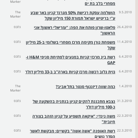
Marker
מסחרי בלב בת ים
9.5.2010
הושלמה עסקת רכישת 50% מגרנד קניון באר שבע
The
Marker
ע"י בריטיש ישראל תמורת 150 מיליון שקל
26.4.2010
פלאטו-שרון פותח את הפה: "עזריאלי ראשון? אני
גלובס
הראשון"
11.4.2010
משפחת גורן מקימה מרכז מסחרי בשלומי ב-25 מיליון
גלובס
שקל
6.4.2010
רשת ביג מרכזי קניות במגעים לפתיחת סניפי H&M ו-
גלובס
GAP
6.4.2010
גזית גלוב רכשה מרכז קניות בארה"ב ב-33 מיליון דולר
גלובס
1.4.2010
כמה שווה דיזנגוף סנטר בתל אביב?
The
Marker
31.3.2010
נצבא מתכננת להקים קניון בנתניה בהשקעה של
גלובס
כ-100 מיליון דולר
22.3.2010
משה גינדי: "איקאה תשפיע על קניון הזהב בצורה
גלובס
חיובית"
22.3.2010
רשת האופנה "אשה אשה" בקשיים: מבקשת לאשר
גלובס
הסדר נושים