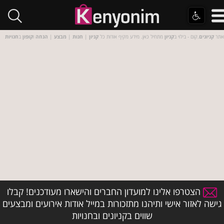
אתר
קניונים
.קום - בילוי ב
קניון
מתחיל כאן. מידע מקיף אודות כל
קניון
|
חנות
|
מבצע
|
הנחה
ו
קופון
ב
חנויות
הצטרפו אלינו למועדון החברים והישארו מעודכנים! קבלו
גישה לאזור אישי ותיהנו מתזכורות במייל אודות אירועים ומבצעים
שווים בקניונים ובחנויות