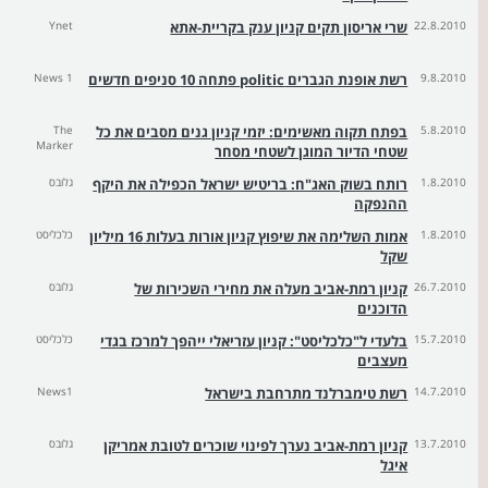
22.8.2010
שרי אריסון תקים קניון ענק בקריית-אתא
Ynet
9.8.2010
רשת אופנת הגברים politic פתחה 10 סניפים חדשים
News 1
5.8.2010
בפתח תקוה מאשימים: יזמי קניון גנים מסבים את כל
The
Marker
שטחי הדיור המוגן לשטחי מסחר
1.8.2010
רותח בשוק האג"ח: בריטיש ישראל הכפילה את היקף
גלובס
ההנפקה
1.8.2010
אמות השלימה את שיפוץ קניון אורות בעלות 16 מיליון
כלכליסט
שקל
26.7.2010
קניון רמת-אביב מעלה את מחירי השכירות של
גלובס
הדוכנים
15.7.2010
בלעדי ל"כלכליסט": קניון עזריאלי ייהפך למרכז בגדי
כלכליסט
מעצבים
14.7.2010
רשת טימברלנד מתרחבת בישראל
News1
13.7.2010
קניון רמת-אביב נערך לפינוי שוכרים לטובת אמריקן
גלובס
איגל