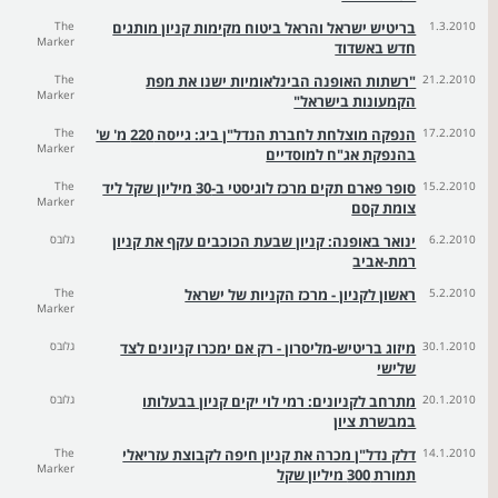
1.3.2010
בריטיש ישראל והראל ביטוח מקימות קניון מותגים
The
Marker
חדש באשדוד
21.2.2010
"רשתות האופנה הבינלאומיות ישנו את מפת
The
Marker
הקמעונות בישראל"
17.2.2010
הנפקה מוצלחת לחברת הנדל"ן ביג: גייסה 220 מ' ש'
The
Marker
בהנפקת אג"ח למוסדיים
15.2.2010
סופר פארם תקים מרכז לוגיסטי ב-30 מיליון שקל ליד
The
Marker
צומת קסם
6.2.2010
ינואר באופנה: קניון שבעת הכוכבים עקף את קניון
גלובס
רמת-אביב
5.2.2010
ראשון לקניון - מרכז הקניות של ישראל
The
Marker
30.1.2010
מיזוג בריטיש-מליסרון - רק אם ימכרו קניונים לצד
גלובס
שלישי
20.1.2010
מתרחב לקניונים: רמי לוי יקים קניון בבעלותו
גלובס
במבשרת ציון
14.1.2010
דלק נדל"ן מכרה את קניון חיפה לקבוצת עזריאלי
The
Marker
תמורת 300 מיליון שקל