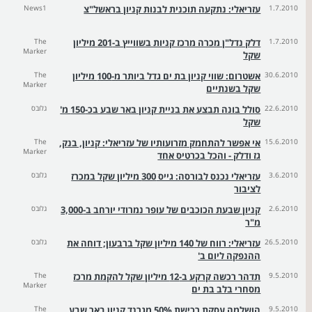
1.7.2010
עזריאלי: נתקעה תוכנית לבנות קניון בראשל"צ
News1
1.7.2010
דלק נדל"ן מכרה מרכז קניות בשווייץ ב-201 מיליון
The
Marker
שקל
30.6.2010
אשטרום: שווי קניון בת ים גדל ביותר מ-100 מיליון
The
Marker
שקל בשנתיים
22.6.2010
סולל בונה תבצע את בניית קניון באר שבע בכ-150 מ'
גלובס
שקל
15.6.2010
אי אפשר להתחמק מזרועותיו של עזריאלי: קניון, בנק,
The
Marker
גז ודלק - והכל בכרטיס אחד
3.6.2010
עזריאלי נכנס לבורסה: גייס 300 מיליון שקל במכרז
גלובס
לציבור
2.6.2010
קניון שבעת הכוכבים של עופר נמרודי יורחב ב-3,000
גלובס
מ"ר
26.5.2010
עזריאלי: רווח של 140 מיליון שקל ברבעון; דוחה את
גלובס
ההנפקה ליום ב'
9.5.2010
תדהר רכשה קרקע ב-12 מיליון שקל להקמת מרכז
The
Marker
מסחרי בלב בת ים
9.5.2010
הושלמה עסקת רכישת 50% מגרנד קניון באר שבע
The