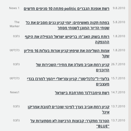
9.8.2010
רשת אופנת הגברים politic פתחה 10 סניפים חדשים
News 1
5.8.2010
בפתח תקוה מאשימים: יזמי קניון גנים מסבים את כל
The
Marker
שטחי הדיור המוגן לשטחי מסחר
1.8.2010
רותח בשוק האג"ח: בריטיש ישראל הכפילה את היקף
גלובס
ההנפקה
1.8.2010
אמות השלימה את שיפוץ קניון אורות בעלות 16 מיליון
כלכליסט
שקל
26.7.2010
קניון רמת-אביב מעלה את מחירי השכירות של
גלובס
הדוכנים
15.7.2010
בלעדי ל"כלכליסט": קניון עזריאלי ייהפך למרכז בגדי
כלכליסט
מעצבים
14.7.2010
רשת טימברלנד מתרחבת בישראל
News1
13.7.2010
קניון רמת-אביב נערך לפינוי שוכרים לטובת אמריקן
גלובס
איגל
13.7.2010
הטרנד מתקרר: קבוצות הרכישה לא מסתערות על
גלובס
"BLUE"