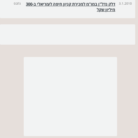
3.1.2010
דלק נדל"ן במו"מ למכירת קניון חיפה לעזריאלי ב-300
גלובס
מיליון שקל