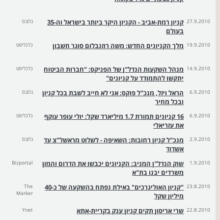
27.9.2010
קניון רמת-אביב - הקניון היקר ביותר בישראל וה-35
גלובס
בעולם
19.9.2010
מלך הקניונים החדש: משה רוזנבלום סוגר חשבון
כלכליסט
14.9.2010
מנהל השקעות הנדל"ן של הפניקס: "חברות הביטוח
כלכליסט
יתקשו להתמודד על קניונים"
6.9.2010
הראל ויזל, מנכ"ל פוקס: אני לא חייב לשבת בכל קניון
גלובס
ובכל מחיר
6.9.2010
16 קניונים תמורת 1.7 מיליארד שקל: יולי עופר עוקף
כלכליסט
את עזריאלי
2.9.2010
מנכ"ל קניון רחובות: השאיפה - לשלוט מראשל"צ עד
גלובס
אשדוד
1.9.2010
שוק הנדל"ן המניב: הקניונים יכבשו את הדרום והמון
Bizportal
משרדים יבנו בת"א
23.8.2010
"קניון האוליגרכים" באילת נפתח בהשקעה של כ-40
The
Marker
מיליון שקל
22.8.2010
שרי אריסון תקים קניון ענק בקריית-אתא
Ynet