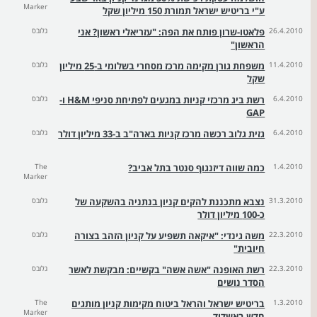
Marker
ע"י בריטיש ישראל תמורת 150 מיליון שקל
26.4.2010
פלאטו-שרון פותח את הפה: "עזריאלי ראשון? אני
גלובס
הראשון"
11.4.2010
משפחת גורן מקימה מרכז מסחרי בשלומי ב-25 מיליון
גלובס
שקל
6.4.2010
רשת ביג מרכזי קניות במגעים לפתיחת סניפי H&M ו-
גלובס
GAP
6.4.2010
גזית גלוב רכשה מרכז קניות בארה"ב ב-33 מיליון דולר
גלובס
1.4.2010
כמה שווה דיזנגוף סנטר בתל אביב?
The
Marker
31.3.2010
נצבא מתכננת להקים קניון בנתניה בהשקעה של
גלובס
כ-100 מיליון דולר
22.3.2010
משה גינדי: "איקאה תשפיע על קניון הזהב בצורה
גלובס
חיובית"
22.3.2010
רשת האופנה "אשה אשה" בקשיים: מבקשת לאשר
גלובס
הסדר נושים
1.3.2010
בריטיש ישראל והראל ביטוח מקימות קניון מותגים
The
Marker
חדש באשדוד