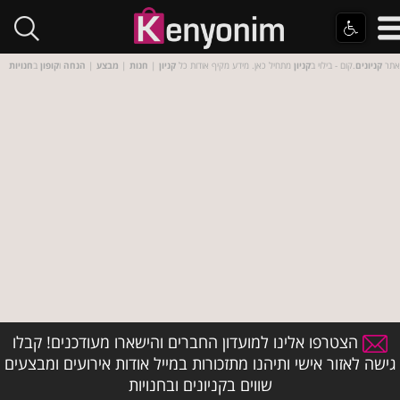
אתר
קניונים
.קום - בילוי ב
קניון
מתחיל כאן. מידע מקיף אודות כל
קניון
|
חנות
|
מבצע
|
הנחה
ו
קופון
ב
חנויות
הצטרפו אלינו למועדון החברים והישארו מעודכנים! קבלו
גישה לאזור אישי ותיהנו מתזכורות במייל אודות אירועים ומבצעים
שווים בקניונים ובחנויות