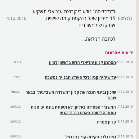
ל"כלכליסט" נודע כי קבוצת עזריאלי תשקיע
15 מיליון שקל בהקמת קומה שישית,
כלכליסט
4.10.2010
שתוקדש למשרדים
לכתבה המלאה...
ידיעות אחרונות
27.12.2010
מסתמן קניון עזריאלי חדש בראשון לציון
גלובס
23.12.2010
עד שיהיה קניון לכל פועל? הבנייה נמשכת
Ynet
14.12.2010
שיכון ובינוי חנכה את קניון "השדרה השביעית" בבאר
News1
שבע
7.12.2010
המשביר הפסידה בעליון: לא תיפתח בינתיים חנות
כלכליסט
מתחרה לסופר-פארם בגרנד קניון
18.11.2010
קניון צמרת
כלכליסט
10.11.2010
גזית גלוב הקימה קניון בברזיל
כלכליסט