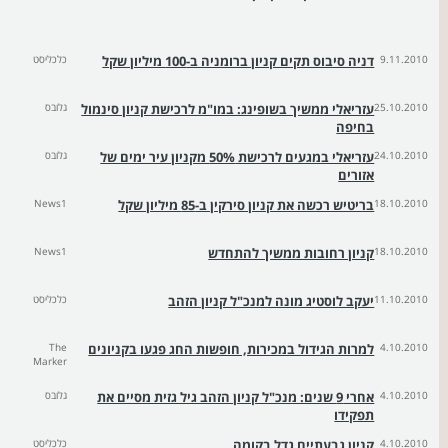
9.11.2010
דניה סיבוס תקים קניון ברומניה ב-100 מיליון שקל
כלכליסט
25.10.2010
עזריאלי ממשיך בשופינג: במו"מ לרכישת קניון סינמול
גלובס
בחיפה
24.10.2010
עזריאלי במגעים לרכישת 50% מקניון עיר ימים של
גלובס
אזורים
18.10.2010
בריטיש רכשה את קניון סירקין ב-85 מיליון שקל
News1
18.10.2010
קניון רחובות ממשיך להתחדש
News1
11.10.2010
יעקב לוסטיג מונה למנכ"ל קניון הזהב
כלכליסט
4.10.2010
למרות הגידול במכירות, חופשות החג פגעו בקניונים
The
Marker
4.10.2010
אחרי 9 שנים: מנכ"ל קניון הזהב גיל גזית מסיים את
גלובס
תפקידו
4.10.2010
קניון גבעתיים גדל בקומה
כלכליסט