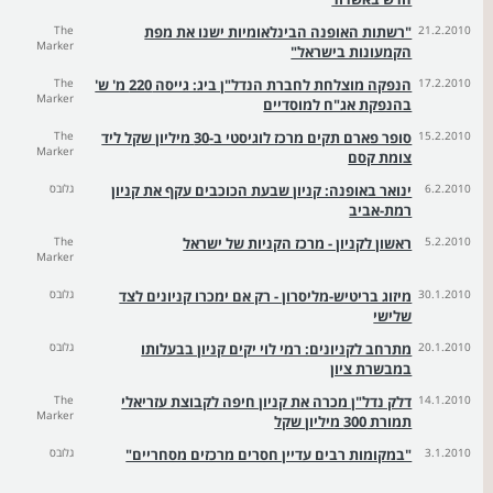
21.2.2010
"רשתות האופנה הבינלאומיות ישנו את מפת
The
Marker
הקמעונות בישראל"
17.2.2010
הנפקה מוצלחת לחברת הנדל"ן ביג: גייסה 220 מ' ש'
The
Marker
בהנפקת אג"ח למוסדיים
15.2.2010
סופר פארם תקים מרכז לוגיסטי ב-30 מיליון שקל ליד
The
Marker
צומת קסם
6.2.2010
ינואר באופנה: קניון שבעת הכוכבים עקף את קניון
גלובס
רמת-אביב
5.2.2010
ראשון לקניון - מרכז הקניות של ישראל
The
Marker
30.1.2010
מיזוג בריטיש-מליסרון - רק אם ימכרו קניונים לצד
גלובס
שלישי
20.1.2010
מתרחב לקניונים: רמי לוי יקים קניון בבעלותו
גלובס
במבשרת ציון
14.1.2010
דלק נדל"ן מכרה את קניון חיפה לקבוצת עזריאלי
The
Marker
תמורת 300 מיליון שקל
3.1.2010
"במקומות רבים עדיין חסרים מרכזים מסחריים"
גלובס