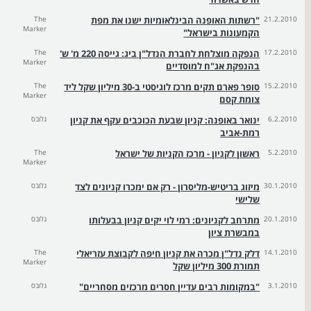
21.2.2010
"רשתות האופנה הבינלאומיות ישנו את מפת
The
Marker
הקמעונות בישראל"
17.2.2010
הנפקה מוצלחת לחברת הנדל"ן ביג: גייסה 220 מ' ש'
The
Marker
בהנפקת אג"ח למוסדיים
15.2.2010
סופר פארם תקים מרכז לוגיסטי ב-30 מיליון שקל ליד
The
Marker
צומת קסם
6.2.2010
ינואר באופנה: קניון שבעת הכוכבים עקף את קניון
גלובס
רמת-אביב
5.2.2010
ראשון לקניון - מרכז הקניות של ישראל
The
Marker
30.1.2010
מיזוג בריטיש-מליסרון - רק אם ימכרו קניונים לצד
גלובס
שלישי
20.1.2010
מתרחב לקניונים: רמי לוי יקים קניון בבעלותו
גלובס
במבשרת ציון
14.1.2010
דלק נדל"ן מכרה את קניון חיפה לקבוצת עזריאלי
The
Marker
תמורת 300 מיליון שקל
3.1.2010
"במקומות רבים עדיין חסרים מרכזים מסחריים"
גלובס