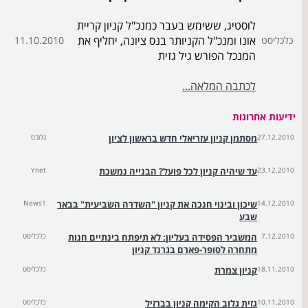
לוסטיג, ששימש בעבר כמנכ"ל קניון קריית
אונו ומנכ"ל הקניותר בנס ציונה, יחליף את
כלכליסט
11.10.2010
המנכל הפורש גיל גזית
לכתבה המלאה...
ידיעות אחרונות
27.12.2010
מסתמן קניון עזריאלי חדש בראשון לציון
גלובס
23.12.2010
עד שיהיה קניון לכל פועל? הבנייה נמשכת
Ynet
14.12.2010
שיכון ובינוי חנכה את קניון "השדרה השביעית" בבאר
News1
שבע
7.12.2010
המשביר הפסידה בעליון: לא תיפתח בינתיים חנות
כלכליסט
מתחרה לסופר-פארם בגרנד קניון
18.11.2010
קניון צמרת
כלכליסט
10.11.2010
גזית גלוב הקימה קניון בברזיל
כלכליסט