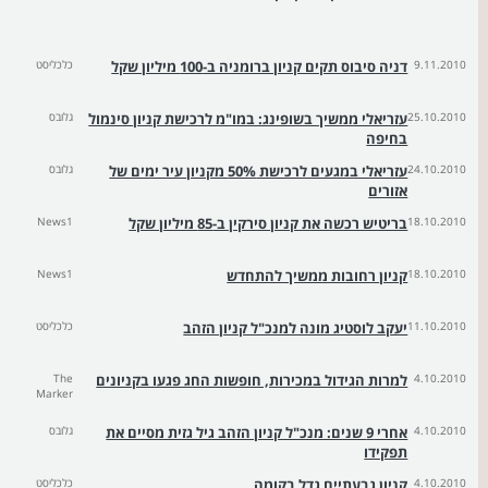
9.11.2010
דניה סיבוס תקים קניון ברומניה ב-100 מיליון שקל
כלכליסט
25.10.2010
עזריאלי ממשיך בשופינג: במו"מ לרכישת קניון סינמול
גלובס
בחיפה
24.10.2010
עזריאלי במגעים לרכישת 50% מקניון עיר ימים של
גלובס
אזורים
18.10.2010
בריטיש רכשה את קניון סירקין ב-85 מיליון שקל
News1
18.10.2010
קניון רחובות ממשיך להתחדש
News1
11.10.2010
יעקב לוסטיג מונה למנכ"ל קניון הזהב
כלכליסט
4.10.2010
למרות הגידול במכירות, חופשות החג פגעו בקניונים
The
Marker
4.10.2010
אחרי 9 שנים: מנכ"ל קניון הזהב גיל גזית מסיים את
גלובס
תפקידו
4.10.2010
קניון גבעתיים גדל בקומה
כלכליסט