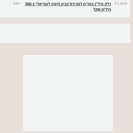
3.1.2010
דלק נדל"ן במו"מ למכירת קניון חיפה לעזריאלי ב-300
גלובס
מיליון שקל