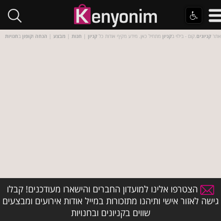
אתר
קניונים
.קום - בילוי ב
קניון
מתחיל כאן. מידע מקיף אודות כל
קניון
|
חנות
|
מבצע
|
הנחה
ו
קופון
ב
חנויות
הצטרפו אלינו למועדון החברים והישארו מעודכנים! קבלו
גישה לאזור אישי ותיהנו מתזכורות במייל אודות אירועים ומבצעים
שווים בקניונים ובחנויות