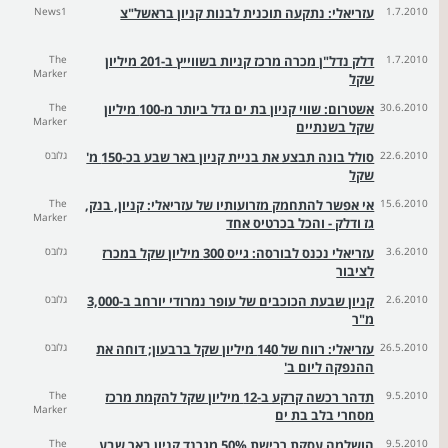
1.7.2010
עזריאלי: נתקעה תוכנית לבנות קניון בראשל"צ
News1
1.7.2010
דלק נדל"ן מכרה מרכז קניות בשווייץ ב-201 מיליון
The
Marker
שקל
30.6.2010
אשטרום: שווי קניון בת ים גדל ביותר מ-100 מיליון
The
Marker
שקל בשנתיים
22.6.2010
סולל בונה תבצע את בניית קניון באר שבע בכ-150 מ'
גלובס
שקל
15.6.2010
אי אפשר להתחמק מזרועותיו של עזריאלי: קניון, בנק,
The
Marker
גז ודלק - והכל בכרטיס אחד
3.6.2010
עזריאלי נכנס לבורסה: גייס 300 מיליון שקל במכרז
גלובס
לציבור
2.6.2010
קניון שבעת הכוכבים של עופר נמרודי יורחב ב-3,000
גלובס
מ"ר
26.5.2010
עזריאלי: רווח של 140 מיליון שקל ברבעון; דוחה את
גלובס
ההנפקה ליום ב'
9.5.2010
תדהר רכשה קרקע ב-12 מיליון שקל להקמת מרכז
The
Marker
מסחרי בלב בת ים
9.5.2010
הושלמה עסקת רכישת 50% מגרנד קניון באר שבע
The