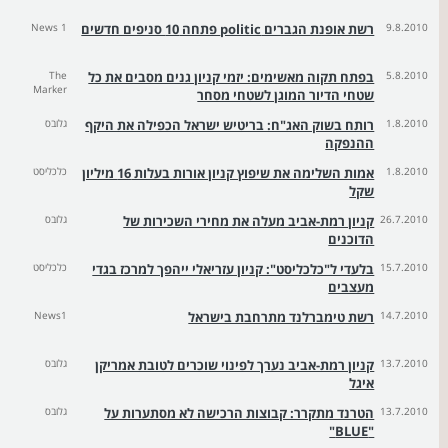
9.8.2010
רשת אופנת הגברים politic פתחה 10 סניפים חדשים
News 1
5.8.2010
בפתח תקוה מאשימים: יזמי קניון גנים מסבים את כל
The
Marker
שטחי הדיור המוגן לשטחי מסחר
1.8.2010
רותח בשוק האג"ח: בריטיש ישראל הכפילה את היקף
גלובס
ההנפקה
1.8.2010
אמות השלימה את שיפוץ קניון אורות בעלות 16 מיליון
כלכליסט
שקל
26.7.2010
קניון רמת-אביב מעלה את מחירי השכירות של
גלובס
הדוכנים
15.7.2010
בלעדי ל"כלכליסט": קניון עזריאלי ייהפך למרכז בגדי
כלכליסט
מעצבים
14.7.2010
רשת טימברלנד מתרחבת בישראל
News1
13.7.2010
קניון רמת-אביב נערך לפינוי שוכרים לטובת אמריקן
גלובס
איגל
13.7.2010
הטרנד מתקרר: קבוצות הרכישה לא מסתערות על
גלובס
"BLUE"