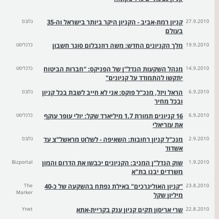
27.9.2010
קניון רמת-אביב - הקניון היקר ביותר בישראל וה-35
גלובס
בעולם
19.9.2010
מלך הקניונים החדש: משה רוזנבלום סוגר חשבון
כלכליסט
14.9.2010
מנהל השקעות הנדל"ן של הפניקס: "חברות הביטוח
כלכליסט
יתקשו להתמודד על קניונים"
6.9.2010
הראל ויזל, מנכ"ל פוקס: אני לא חייב לשבת בכל קניון
גלובס
ובכל מחיר
6.9.2010
16 קניונים תמורת 1.7 מיליארד שקל: יולי עופר עוקף
כלכליסט
את עזריאלי
2.9.2010
מנכ"ל קניון רחובות: השאיפה - לשלוט מראשל"צ עד
גלובס
אשדוד
1.9.2010
שוק הנדל"ן המניב: הקניונים יכבשו את הדרום והמון
Bizportal
משרדים יבנו בת"א
23.8.2010
"קניון האוליגרכים" באילת נפתח בהשקעה של כ-40
The
Marker
מיליון שקל
22.8.2010
שרי אריסון תקים קניון ענק בקריית-אתא
Ynet