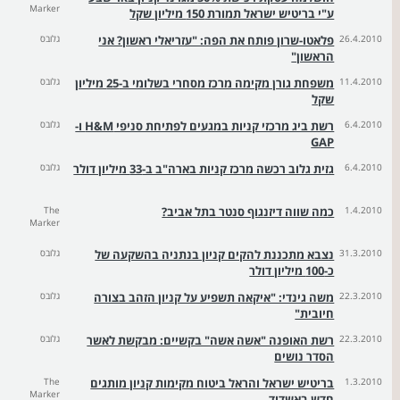
Marker
ע"י בריטיש ישראל תמורת 150 מיליון שקל
26.4.2010
פלאטו-שרון פותח את הפה: "עזריאלי ראשון? אני
גלובס
הראשון"
11.4.2010
משפחת גורן מקימה מרכז מסחרי בשלומי ב-25 מיליון
גלובס
שקל
6.4.2010
רשת ביג מרכזי קניות במגעים לפתיחת סניפי H&M ו-
גלובס
GAP
6.4.2010
גזית גלוב רכשה מרכז קניות בארה"ב ב-33 מיליון דולר
גלובס
1.4.2010
כמה שווה דיזנגוף סנטר בתל אביב?
The
Marker
31.3.2010
נצבא מתכננת להקים קניון בנתניה בהשקעה של
גלובס
כ-100 מיליון דולר
22.3.2010
משה גינדי: "איקאה תשפיע על קניון הזהב בצורה
גלובס
חיובית"
22.3.2010
רשת האופנה "אשה אשה" בקשיים: מבקשת לאשר
גלובס
הסדר נושים
1.3.2010
בריטיש ישראל והראל ביטוח מקימות קניון מותגים
The
Marker
חדש באשדוד