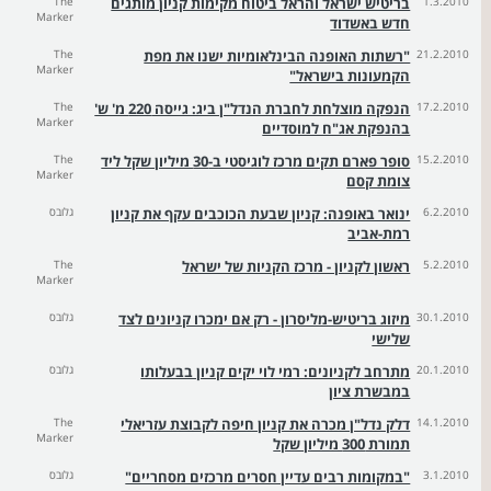
1.3.2010
בריטיש ישראל והראל ביטוח מקימות קניון מותגים
The
Marker
חדש באשדוד
21.2.2010
"רשתות האופנה הבינלאומיות ישנו את מפת
The
Marker
הקמעונות בישראל"
17.2.2010
הנפקה מוצלחת לחברת הנדל"ן ביג: גייסה 220 מ' ש'
The
Marker
בהנפקת אג"ח למוסדיים
15.2.2010
סופר פארם תקים מרכז לוגיסטי ב-30 מיליון שקל ליד
The
Marker
צומת קסם
6.2.2010
ינואר באופנה: קניון שבעת הכוכבים עקף את קניון
גלובס
רמת-אביב
5.2.2010
ראשון לקניון - מרכז הקניות של ישראל
The
Marker
30.1.2010
מיזוג בריטיש-מליסרון - רק אם ימכרו קניונים לצד
גלובס
שלישי
20.1.2010
מתרחב לקניונים: רמי לוי יקים קניון בבעלותו
גלובס
במבשרת ציון
14.1.2010
דלק נדל"ן מכרה את קניון חיפה לקבוצת עזריאלי
The
Marker
תמורת 300 מיליון שקל
3.1.2010
"במקומות רבים עדיין חסרים מרכזים מסחריים"
גלובס