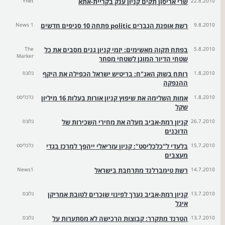
22.8.2010
שרי אריסון תקים קניון ענק בקריית-אתא
Ynet
9.8.2010
רשת אופנת הגברים politic פתחה 10 סניפים חדשים
News 1
5.8.2010
בפתח תקוה מאשימים: יזמי קניון גנים מסבים את כל
The
Marker
שטחי הדיור המוגן לשטחי מסחר
1.8.2010
רותח בשוק האג"ח: בריטיש ישראל הכפילה את היקף
גלובס
ההנפקה
1.8.2010
אמות השלימה את שיפוץ קניון אורות בעלות 16 מיליון
כלכליסט
שקל
26.7.2010
קניון רמת-אביב מעלה את מחירי השכירות של
גלובס
הדוכנים
15.7.2010
בלעדי ל"כלכליסט": קניון עזריאלי ייהפך למרכז בגדי
כלכליסט
מעצבים
14.7.2010
רשת טימברלנד מתרחבת בישראל
News1
13.7.2010
קניון רמת-אביב נערך לפינוי שוכרים לטובת אמריקן
גלובס
איגל
13.7.2010
הטרנד מתקרר: קבוצות הרכישה לא מסתערות על
גלובס