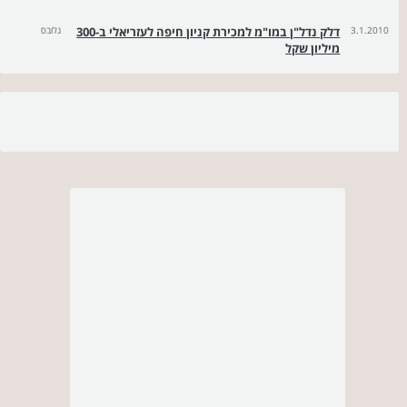
3.1.2010
דלק נדל"ן במו"מ למכירת קניון חיפה לעזריאלי ב-300
גלובס
מיליון שקל