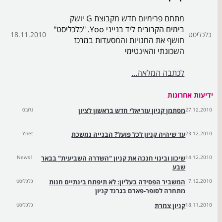
מתחם פרימיום חדש מקבוצת G יושק
בימים הקרובים ליד בנייני Yoo. "כלכליסט"
כלכליסט
18.11.2010
חושף את החנויות והמסעדות במרכז
השכונתי והאינטימי
לכתבה המלאה...
ידיעות אחרונות
27.12.2010
מסתמן קניון עזריאלי חדש בראשון לציון
גלובס
23.12.2010
עד שיהיה קניון לכל פועל? הבנייה נמשכת
Ynet
14.12.2010
שיכון ובינוי חנכה את קניון "השדרה השביעית" בבאר
News1
שבע
7.12.2010
המשביר הפסידה בעליון: לא תיפתח בינתיים חנות
כלכליסט
מתחרה לסופר-פארם בגרנד קניון
18.11.2010
קניון צמרת
כלכליסט