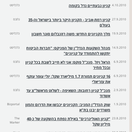
4.10.2010
קניון גבעתיים גדל בקומה
כלכליסט
27.9.2010
קניון רמת-אביב - הקניון היקר ביותר בישראל וה-35
גלובס
בעולם
19.9.2010
מלך הקניונים החדש: משה רוזנבלום סוגר חשבון
כלכליסט
14.9.2010
מנהל השקעות הנדל"ן של הפניקס: "חברות הביטוח
כלכליסט
יתקשו להתמודד על קניונים"
6.9.2010
הראל ויזל, מנכ"ל פוקס: אני לא חייב לשבת בכל קניון
גלובס
ובכל מחיר
6.9.2010
16 קניונים תמורת 1.7 מיליארד שקל: יולי עופר עוקף
כלכליסט
את עזריאלי
2.9.2010
מנכ"ל קניון רחובות: השאיפה - לשלוט מראשל"צ עד
גלובס
אשדוד
1.9.2010
שוק הנדל"ן המניב: הקניונים יכבשו את הדרום והמון
Bizportal
משרדים יבנו בת"א
23.8.2010
"קניון האוליגרכים" באילת נפתח בהשקעה של כ-40
The
Marker
מיליון שקל