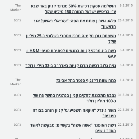
9.5.2010
הושלמה עסקת רכישת 50% מגרנד קניון באר שבע
The
Marker
ע"י בריטיש ישראל תמורת 150 מיליון שקל
26.4.2010
פלאטו-שרון פותח את הפה: "עזריאלי ראשון? אני
גלובס
הראשון"
11.4.2010
משפחת גורן מקימה מרכז מסחרי בשלומי ב-25 מיליון
גלובס
שקל
6.4.2010
רשת ביג מרכזי קניות במגעים לפתיחת סניפי H&M ו-
גלובס
GAP
6.4.2010
גזית גלוב רכשה מרכז קניות בארה"ב ב-33 מיליון דולר
גלובס
1.4.2010
כמה שווה דיזנגוף סנטר בתל אביב?
The
Marker
31.3.2010
נצבא מתכננת להקים קניון בנתניה בהשקעה של
גלובס
כ-100 מיליון דולר
22.3.2010
משה גינדי: "איקאה תשפיע על קניון הזהב בצורה
גלובס
חיובית"
22.3.2010
רשת האופנה "אשה אשה" בקשיים: מבקשת לאשר
גלובס
הסדר נושים