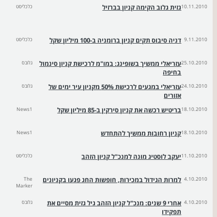
10.11.2010
גזית גלוב הקימה קניון בברזיל
כלכליסט
9.11.2010
דניה סיבוס תקים קניון ברומניה ב-100 מיליון שקל
כלכליסט
25.10.2010
עזריאלי ממשיך בשופינג: במו"מ לרכישת קניון סינמול
גלובס
בחיפה
24.10.2010
עזריאלי במגעים לרכישת 50% מקניון עיר ימים של
גלובס
אזורים
18.10.2010
בריטיש רכשה את קניון סירקין ב-85 מיליון שקל
News1
18.10.2010
קניון רחובות ממשיך להתחדש
News1
11.10.2010
יעקב לוסטיג מונה למנכ"ל קניון הזהב
כלכליסט
4.10.2010
למרות הגידול במכירות, חופשות החג פגעו בקניונים
The
Marker
4.10.2010
אחרי 9 שנים: מנכ"ל קניון הזהב גיל גזית מסיים את
גלובס
תפקידו