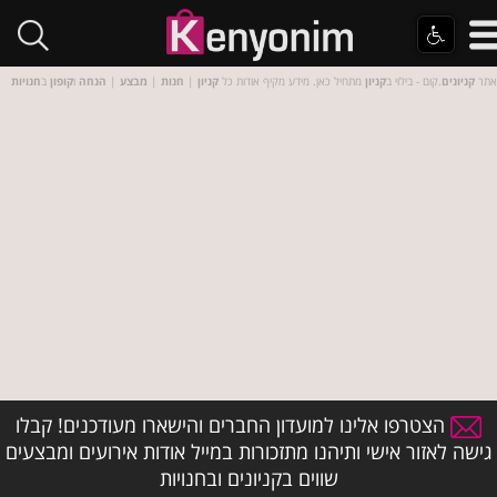
אתר
קניונים
.קום - בילוי ב
קניון
מתחיל כאן. מידע מקיף אודות כל
קניון
|
חנות
|
מבצע
|
הנחה
ו
קופון
ב
חנויות
הצטרפו אלינו למועדון החברים והישארו מעודכנים! קבלו
גישה לאזור אישי ותיהנו מתזכורות במייל אודות אירועים ומבצעים
שווים בקניונים ובחנויות