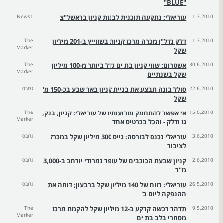
"BLUE"
1.7.2010
עזריאלי: נתקעה תוכנית לבנות קניון בראשל"צ
News1
1.7.2010
דלק נדל"ן מכרה מרכז קניות בשווייץ ב-201 מיליון
The
Marker
שקל
30.6.2010
אשטרום: שווי קניון בת ים גדל ביותר מ-100 מיליון
The
Marker
שקל בשנתיים
22.6.2010
סולל בונה תבצע את בניית קניון באר שבע בכ-150 מ'
גלובס
שקל
15.6.2010
אי אפשר להתחמק מזרועותיו של עזריאלי: קניון, בנק,
The
Marker
גז ודלק - והכל בכרטיס אחד
3.6.2010
עזריאלי נכנס לבורסה: גייס 300 מיליון שקל במכרז
גלובס
לציבור
2.6.2010
קניון שבעת הכוכבים של עופר נמרודי יורחב ב-3,000
גלובס
מ"ר
26.5.2010
עזריאלי: רווח של 140 מיליון שקל ברבעון; דוחה את
גלובס
ההנפקה ליום ב'
9.5.2010
תדהר רכשה קרקע ב-12 מיליון שקל להקמת מרכז
The
Marker
מסחרי בלב בת ים