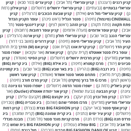
(רעננה)
(תל אביב)
(כפר סבא)
קניון רננים
|
קניון עזריאלי
|
קניון ערים
|
קניון
(גבעתיים)
(ירושלים)
(רמת
עזריאלי גבעתיים
|
קניון עזריאלי ירושלים
|
קניון אילון
גן)
(אילת)
(הרצליה)
|
קניון עזריאלי מול הים
|
קניון שבעת הכוכבים
|
קניון
(חיפה)
(ראש פינה)
CINEMALL (סינמול)
|
סנטר הגליל
|
עופר הקניון הגדול
(פתח תקוה)
(ראשון לציון)
(תל
פתח תקווה
|
קניון הזהב
|
קניון דיזנגוף סנטר
אביב)
(מעלה אדומים)
(רחובות)
|
קניון עופר אדומים
|
קניון עופר רחובות
|
קניון
(באר שבע)
(חולון)
(הרצליה)
עזריאלי הנגב
|
קניון עזריאלי חולון
|
קניון ארנה
|
גן
(תל אביב)
(חיפה)
(מושב בני דרור)
העיר
|
קניון עזריאלי חיפה
|
קניון דרורים
|
(ירושלים)
(קרית אונו)
(בית חרות)
קניון הדר
|
קניון קרית אונו
|
קניון אם (M) הדרך
(קרית עקרון)
(אור עקיבא)
|
עופר בילו סנטר אאוטלט
|
קניון אורות
|
ישפרו סנטר
(מודיעין)
(ירושלים)
(אשדוד)
מודיעין
|
קניון מרכזית ירושלים
|
קניון הסיטי
|
קניון
(יהוד)
(חיפה)
(אילת)
סביונים
|
מרכז קסטרא
|
ביג אילת (BIG)
|
ביג קריות (BIG)
(חיפה)
(נהריה)
(באר שבע)
|
ביג רגבה (BIG)
|
ביג באר שבע (BIG)
|
ביג קסטינה
(קרית מלאכי)
(אשדוד)
(BIG)
|
מתחם סטאר סנטר אשדוד
|
קניון שער ראשון
(ראשון לציון)
(תל אביב)
(חיפה)
|
מרכז G תל ברוך (מיקדו)
|
קניון מרכז חורב
|
(רמת גן)
(ירושלים)
(נס
קניון ביאליק
|
ישפרו סנטר הדסה
|
ישפרו סנטר נס ציונה
ציונה)
(גבעת שמואל)
(אור
|
קניון הגבעה
|
קניון אור יהודה אאוטלט (Outlet)
יהודה)
(זכרון יעקב)
(יוקנעם עלית)
|
קניון מול זכרון
|
ביג יוקנעם (BIG)
|
קניון
(מודיעין)
(שוהם)
(טבריה)
עזריאלי מודיעין
|
מרכז מסחרי שהם
|
ביג טבריה (BIG)
(באר יעקב)
(נצרת)
|
קניון אסף סנטר
|
קניון BIG FASHION נצרת
|
קניון רמות
(ירושלים)
(נתניה)
(קרית שמונה)
|
קניון עיר ימים
|
ביג קרית שמונה (BIG)
|
ביג
(פרדס חנה)
(תל מונד)
פרדס חנה (BIG)
|
מרכז קניות מונד סנטר
|
מבנה מגדלי
(תל אביב)
(עפולה)
(בית
תל אביב
|
BIG עפולה
|
קניון BIG FASHION בית שמש
שמש)
(טבריה)
(צמח)
|
קניון BIG FASHION DANILOF טבריה
|
מול כנרת
|