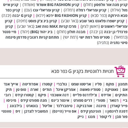
(חולון)
(אשדוד)
קניון מגה אור וולפסון
|
קניון BIG FASHION אשדוד
|
קניון אייס
(אילת)
(רמלה)
(עכו)
מול
|
קניון עזריאלי רמלה
|
קניון עזריאלי עכו
|
קניון כפר
(כפר סבא)
(ירכא)
(יבנה)
סבא הירוקה
|
קניון BIG FASHION ירכא
|
קניון G יבנה
(באר שבע)
(חיפה)
|
קניון ישפרו פלאנט באר שבע
|
קניון ביג צ'ק פוסט
|
קניון
(ראשון לציון)
(באר שבע)
עזריאלי ראשונים
|
מרכז קניות MAX נווה זאב
|
קניון
(גן יבנה)
(חולון)
(יהוד)
פרנדלי גן יבנה
|
מבנה חולון
|
ביג יהוד (BIG)
|
מיי סנטר
(כרמיאל)
(רמת ישי)
|
סטריט מול רמת ישי
|
מתחם קניות רוגובין פדרמן סינמה
(נתניה)
סיטי נתניה
חנויות רלוונטיות בקניון G כפר סבא
תמנון
|
פוקס
|
סליו
|
אריסטו שמט
|
גולברי
|
קסטרו
|
אפרודיטה
|
אייץ' אנד
אם
|
נאוטיקה
|
סטודיו פאשה
|
אמריקן איגל
|
הודיס
|
זארה
|
טופ טן
|
תיק
התיקים
|
אדידס
|
צ'ילדרנס פלייס
|
דנה אשכנזי
|
פיקס
|
קסטרו קידס
|
רובי
ביי
|
רנואר
|
סטורי
|
דרים ספורט
|
אינטר ג'ינס
|
מגה ספורט קידס
|
מיניסו
|
פייר קארדן
|
מיננה
|
אורבניקה
|
טימברלנד
|
אליטל
|
בוגארט
|
בילבונג
|
דפנה לוינסון ו
|
הוניגמן קידס
|
אס ווייר (היינס)
|
המשביר לצרכן
|
זיפ
|
טוונטי
פור סבן
|
לי קופר
|
מנגו
|
נייק