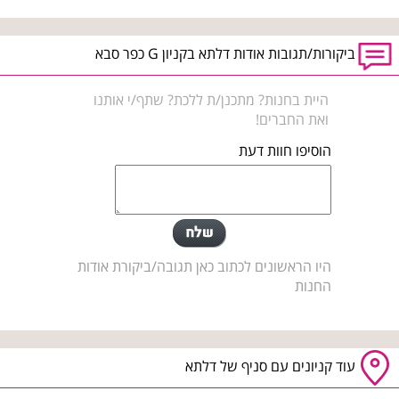
ביקורות/תגובות אודות דלתא בקניון G כפר סבא
היית בחנות? מתכנן/ת ללכת? שתף/י אותנו
ואת החברים!
הוסיפו חוות דעת
היו הראשונים לכתוב כאן תגובה/ביקורת אודות
החנות
עוד קניונים עם סניף של דלתא