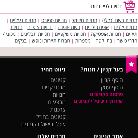
חנויות לפי תחום
חנויות רשת (כללי)
חנויות חשמל
חנויות ספורט
חנויות נעליים
|
|
|
|
חנויות ילדים
אופנת ילדים
רשת אופנה
חנויות אופנה
חנויות
|
|
|
|
תיקים
חנויות אופטיקה
חנויות משקפיים
חנויות תבלינים
מכוני /
|
|
|
|
חדרי כושר
בתי קפה
מספרות
חברות תיירות ונופש
בנקים
|
|
|
|
בעל קניון / חנות?
ניווט מהיר
הוסף קניון
קניונים
הוסף עסק
מרכזי קניות
פרסום בקניונים
חנויות
שירותי דיגיטל לקניונים
מבצעים
צרכנות
קניונים בחו"ל
אוכל ובישול בקניונים
אתר קניונים
חברים שלנו