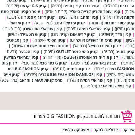
(הרצליה)
(חיפה)
(יוקנעם
הכוכבים
|
עופר גרנד קניון חיפה
|
קניון G-6 יקנעם
עלית)
(קרית ביאליק)
|
קניון עופר הקריון קריית ביאליק
|
עופר הקניון הגדול פתח
(פתח תקוה)
(ראשון לציון)
(תל אביב)
תקווה
|
קניון הזהב
|
קניון דיזנגוף סנטר
|
(רחובות)
(באר שבע)
קניון עופר רחובות
|
קניון עזריאלי הנגב
|
קניון עזריאלי
(חולון)
(חיפה)
(הוד השרון)
חולון
|
קניון עזריאלי חיפה
|
קניון עזריאלי הוד השרון
(ירושלים)
(קרית אונו)
(ראשון
|
קניון הדר
|
קניון קרית אונו
|
קניון G רוטשילד
לציון)
(ירושלים)
(אשדוד)
|
קניון מרכזית ירושלים
|
קניון הסיטי
|
קניון סביונים
(יהוד)
(כרמיאל)
(אשדוד)
|
קניון חוצות כרמיאל
|
מתחם סטאר סנטר אשדוד
|
(בת ים)
(חיפה)
(גבעת
קניון בת-ים
|
קניון סיטי סנטר OUTLET
|
קניון הגבעה
שמואל)
(אור יהודה)
|
קניון אור יהודה אאוטלט (Outlet)
|
קניון עזריאלי מודיעין
(מודיעין)
(באר שבע)
(כפר סבא)
|
מבנה באר שבע
|
קניון G כפר סבא
|
קניון BIG
(נצרת)
(נתניה)
FASHION נצרת
|
קניון עיר ימים
|
קניון BIG FASHION בית
(בית שמש)
(טבריה)
שמש
|
קניון BIG FASHION DANILOF טבריה
|
קניון אייס
(אילת)
(רמלה)
(באר שבע)
מול
|
קניון עזריאלי רמלה
|
מרכז קניות MAX נווה זאב
(תל אביב)
|
קניון פאשן תל אביב
חנויות רלוונטיות בקניון BIG FASHION אשדוד
אירוקה
|
קרולינה למקה
|
אופטיקה הלפרין