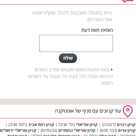
היית בחנות? מתכנן/ת ללכת? שתף/י אותנו
ואת החברים!
הוסיפו חוות דעת
+
צוות החנות פשוט מקצועי ואדיב נותנים
הרגשה טובה לכל בעיה כל הכבוד על השרות
המסור.
עוד קניונים עם סניף של אופטיקנה
(רעננה)
(תל אביב)
(רמת אביב)
קניון רננים
|
קניון עזריאלי
|
קניון רמת אביב
|
(כפר סבא)
(גבעתיים)
קניון ערים
|
קניון עזריאלי גבעתיים
|
קניון עזריאלי ירושלים
(ירושלים)
(רמת גן)
(אילת)
|
קניון אילון
|
קניון עזריאלי מול הים
|
קניון שבעת