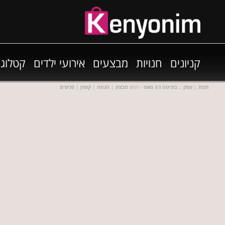
קניונים
חנויות
מבצעים
אירועי ילדים
קטלוגי
חנות
|
עסק
::
בוניטה דה מאס
- חפש
מבצע
|
הנחה
|
קופון
|
סניפים