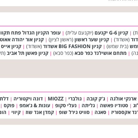
ת)
קניון G-6 יקנעם
(יוקנעם עלית)
עופר הקניון הגדול פתח תקוו
|
|
וד
(אשדוד)
קניון שער ראשון
(ראשון לציון)
קניון אור יהודה אאוטלט (et
|
|
(בית שמש)
קניון BIG FASHION אשדוד
(אשדוד)
קניון אייס 
|
|
נה)
מתחם אושילנד כפר סבא
(כפר סבא)
קניון פאשן תל אביב
(תל
|
|
ארנקי אולגה
ג'ק קובה
גולברי
MIOZZ
דונה ויקטוריה
דלת
|
|
|
|
|
וג
סטודיו פאשה
גליתה
נעלי סקופ
עונות & ג'אמפ
פוקס
|
|
|
|
|
|
נד אקססוריז
סאגה
סוויט גירל שופ
קמדן אנד שוז
קיווי
הונ
|
|
|
|
|