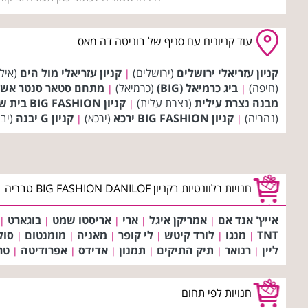
עוד קניונים עם סניף של בוניטה דה מאס
קניון עזריאלי ירושלים
(ירושלים)
קניון עזריאלי מול הים
(איל
|
(חיפה)
ביג כרמיאל (BIG)
(כרמיאל)
מתחם סטאר סנטר אשד
|
|
מבנה נצרת עילית
(נצרת עלית)
קניון BIG FASHION בית שמש
|
(נהריה)
קניון BIG FASHION ירכא
(ירכא)
קניון G יבנה
(יב
|
|
חנויות רלוונטיות בקניון BIG FASHION DANILOF טבריה
אייץ' אנד אם
אמריקן איגל
ארי
אריסטו שמט
בוגארט
|
|
|
|
|
TNT
מנגו
לורד קיטש
לי קופר
מאניה
מומנטום
סול
|
|
|
|
|
|
ליין
רנואר
תיק התיקים
תמנון
אדידס
אפרודיטה
טר
|
|
|
|
|
|
חנויות לפי תחום