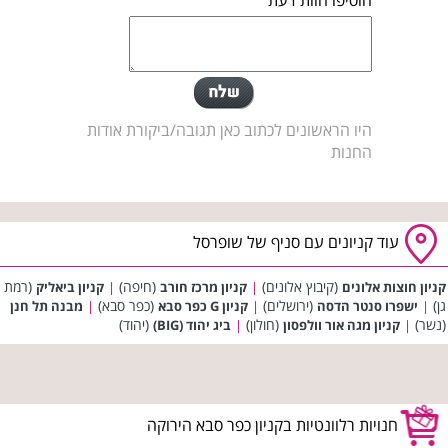
היו הראשונים לכתוב כאן תגובה/ביקורת אודות
החנות
עוד קניונים עם סניף של שופרסל
(קיבוץ אלונים)
(חיפה)
(רמת
קניון חוצות אלונים
|
קניון מרכז חורב
|
קניון ביאליק
גן)
(ירושלים)
(כפר סבא)
|
ישפרו סנטר הדסה
|
קניון G כפר סבא
|
מבנה תל חנן
(נשר)
(חולון)
(יהוד)
|
קניון מגה אור וולפסון
|
ביג יהוד (BIG)
חנויות רלוונטיות בקניון כפר סבא הירוקה