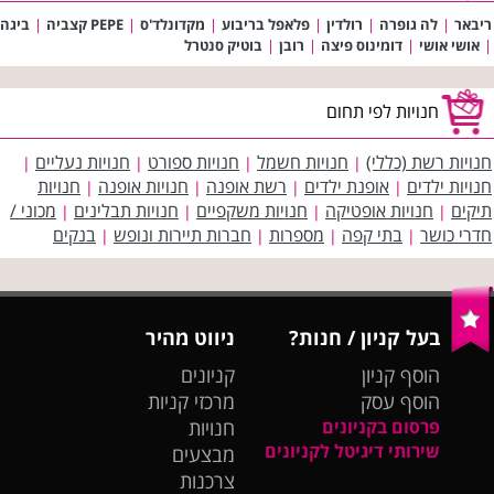
ריבאר
|
לה גופרה
|
רולדין
|
פלאפל בריבוע
|
מקדונלד'ס
|
PEPE קצביה
|
ביגה
|
אושי אושי
|
דומינוס פיצה
|
רובן
|
בוטיק סנטרל
חנויות לפי תחום
חנויות רשת (כללי)
חנויות חשמל
חנויות ספורט
חנויות נעליים
|
|
|
|
חנויות ילדים
אופנת ילדים
רשת אופנה
חנויות אופנה
חנויות
|
|
|
|
תיקים
חנויות אופטיקה
חנויות משקפיים
חנויות תבלינים
מכוני /
|
|
|
|
חדרי כושר
בתי קפה
מספרות
חברות תיירות ונופש
בנקים
|
|
|
|
בעל קניון / חנות?
ניווט מהיר
הוסף קניון
קניונים
הוסף עסק
מרכזי קניות
פרסום בקניונים
חנויות
שירותי דיגיטל לקניונים
מבצעים
צרכנות