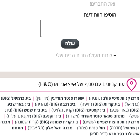
ואת החברים!
הוסיפו חוות דעת
+
שרות מעולה חנות הבית שלי
עוד קניונים עם סניף של אייץ אנד או (H&O)
(נתניה)
(מודיעין)
מרכז קניות סיטי פולג
|
ישפרו סנטר מודיעין
|
ביג כרמיאל (BIG)
(כרמיאל)
(חיפה)
(נהריה)
|
ביג קריות (BIG)
|
ביג רגבה (BIG)
|
ביג באר שבע
(באר שבע)
(קרית מלאכי)
(בית
(BIG)
|
ביג קסטינה (BIG)
|
ביג בית שמש (BIG)
שמש)
(אשדוד)
(יוקנעם עלית)
|
מתחם סטאר סנטר אשדוד
|
ביג יוקנעם (BIG)
|
(שפיים)
(קרית שמונה)
מרכז קניות חוצות שפיים
|
ביג קרית שמונה (BIG)
|
מבנה
(חדרה)
(צמח)
(תל אביב)
גן שמואל
|
מול כנרת
|
מבנה יגאל אלון
|
מתחם
(כפר סבא)
אושילנד כפר סבא