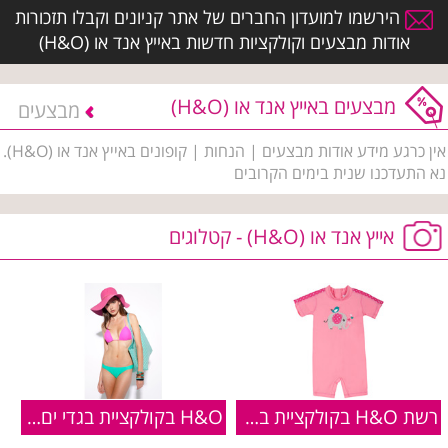
הירשמו למועדון החברים של אתר קניונים וקבלו תזכורות
אודות מבצעים וקולקציות חדשות באייץ אנד או (H&O)
מבצעים באייץ אנד או (H&O)
מבצעים
אין כרגע מידע אודות מבצעים | הנחות | קופונים באייץ אנד או (H&O).
נא התעדכנו שנית בימים הקרובים
אייץ אנד או (H&O) - קטלוגים
רשת H&O בקולקציית בגדי ים לילדים חדשה
H&O בקולקציית בגדי ים לקיץ 2013