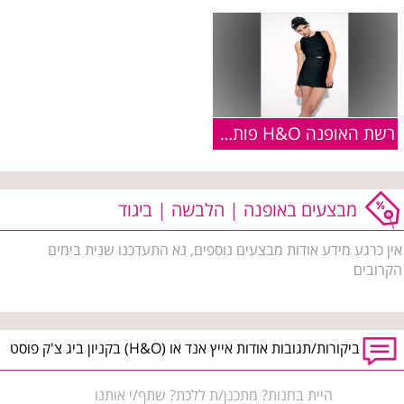
רשת האופנה H&O פותחת את העונה החמה
מבצעים באופנה | הלבשה | ביגוד
אין כרגע מידע אודות מבצעים נוספים, נא התעדכנו שנית בימים
הקרובים
ביקורות/תגובות אודות אייץ אנד או (H&O) בקניון ביג צ'ק פוסט
היית בחנות? מתכנן/ת ללכת? שתף/י אותנו