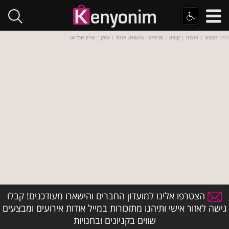
- חפש
מבצע
|
הנחה
|
קופון
|
סניפים
אייץ אנד או (H&O)
חנות
|
עסק
::
הצטרפו אלינו למועדון החברים והישארו מעודכנים! קבלו
גישה לאזור אישי ותיהנו מתזכורות במייל אודות אירועים ומבצעים
שווים בקניונים ובחנויות