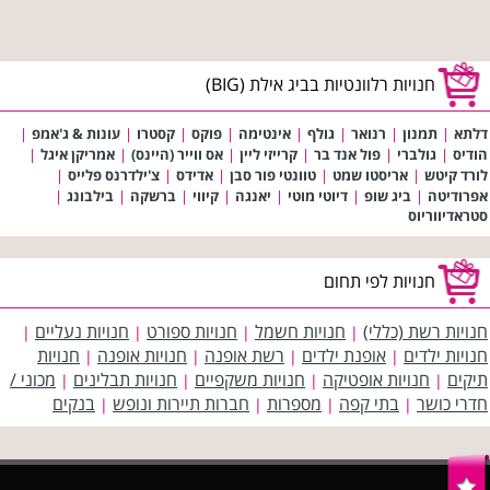
חנויות רלוונטיות בביג אילת (BIG)
דלתא
|
תמנון
|
רנואר
|
גולף
|
אינטימה
|
פוקס
|
קסטרו
|
עונות & ג'אמפ
|
הודיס
|
גולברי
|
פול אנד בר
|
קרייזי ליין
|
אס ווייר (היינס)
|
אמריקן איגל
|
לורד קיטש
|
אריסטו שמט
|
טוונטי פור סבן
|
אדידס
|
צ'ילדרנס פלייס
|
אפרודיטה
|
ביג שופ
|
דיוטי מוטי
|
יאנגה
|
קיווי
|
ברשקה
|
בילבונג
|
סטראדיווריוס
חנויות לפי תחום
חנויות רשת (כללי)
חנויות חשמל
חנויות ספורט
חנויות נעליים
|
|
|
|
חנויות ילדים
אופנת ילדים
רשת אופנה
חנויות אופנה
חנויות
|
|
|
|
תיקים
חנויות אופטיקה
חנויות משקפיים
חנויות תבלינים
מכוני /
|
|
|
|
חדרי כושר
בתי קפה
מספרות
חברות תיירות ונופש
בנקים
|
|
|
|