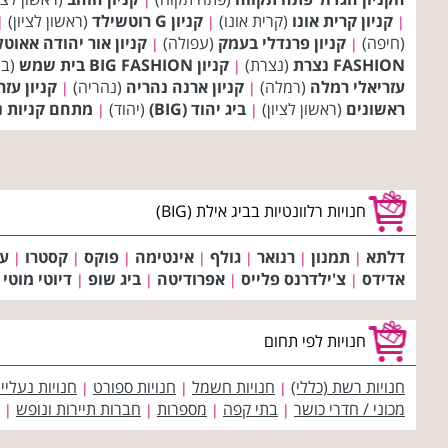
קניון קרית אונו
(קרית אונו)
קניון G רוטשילד
(ראשון לציון)
|
|
|
(חיפה)
קניון פרנדלי בעמק
(עפולה)
קניון אור יהודה אאוטלט (let
|
|
FASHION נצרת
(נצרת)
קניון BIG FASHION בית שמש
(בי
|
עזריאלי רמלה
(רמלה)
קניון ארנה נהריה
(נהריה)
קניון עזר
|
|
ראשונים
(ראשון לציון)
ביג יהוד (BIG)
(יהוד)
מתחם קניות נ
|
|
חנויות רלוונטיות בביג אילת (BIG)
דלתא
תמנון
רנואר
גולף
אינטימה
פוקס
קסטרו
עו
|
|
|
|
|
|
|
אדידס
צ'ילדרנס פלייס
אפרודיטה
ביג שופ
דיוטי מוטי
|
|
|
|
חנויות לפי תחום
חנויות רשת (כללי)
חנויות חשמל
חנויות ספורט
חנויות נעליי
|
|
|
מכוני / חדרי כושר
בתי קפה
מספרות
חברות תיירות ונופש
|
|
|
|