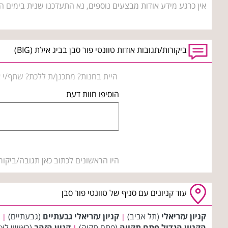
אין כרגע מידע אודות מבצעים נוספים, נא התעדכנו שנית בימים ה
ביקורות/תגובות אודות טוונטי פור סבן בביג אילת (BIG)
היית בחנות? מתכנן/ת ללכת? שתף/י א
הוסיפו חוות דעת
היו הראשונים לכתוב כאן תגובה/ביקור
עוד קניונים עם סניף של טוונטי פור סבן
קניון עזריאלי
(תל אביב)
קניון עזריאלי גבעתיים
(גבעתיים)
|
|
הקניון הגדול פתח תקווה
(פתח תקוה)
קניון הזהב
(ראשון לצי
|