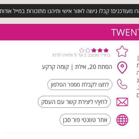
מעודכנים! קבלו גישה לאזור אישי ותיהנו מתזכורות במייל אודות א
 - רשת
הסתת 20, אילת
|
קומה קרקע
, מותג
אופנה דינאמי וחדשני לנשים שנושמות אופנה 24/7.
לחץ/י ליצירת קשר עם העסק
אתר טוונטי פור סבן