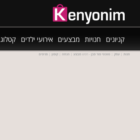
קניונים
חנויות
מבצעים
אירועי ילדים
קטלוגי
חנות
|
עסק
::
טוונטי פור סבן
- חפש
מבצע
|
הנחה
|
קופון
|
סניפים