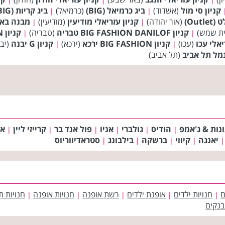
קניון סי מול
(אשדוד)
ביג כרמיאל (BIG)
(כרמיאל)
ביג קריות (BIG)
|
|
Out)
(אור יהודה)
קניון עזריאלי מודיעין
(מודיעין)
מבנה בא
|
|
ת שמש)
קניון BIG FASHION DANILOF טבריה
(טבריה)
קניון BIG FASHION אשדוד
|
|
יאלי עכו
(עכו)
קניון BIG FASHION ירכא
(ירכא)
קניון G יבנה
(יב
|
|
מל תל אביב
(תל אביב)
נות & ג'אמפ
הודיס
גולברי
אניו
פול אנד בר
קרייזי ליין
אס
|
|
|
|
|
|
יאנגה
קיווי
ברשקה
בילבונג
סטראדיווריוס
|
|
|
|
|
ם
חנויות ילדים
אופנת ילדים
רשת אופנה
חנויות אופנה
חנויות ת
|
|
|
|
|
בנקים