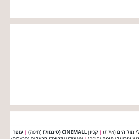
לי מול הים
(אילת)
קניון CINEMALL (סינמול)
(חיפה)
עופר
|
|
יון עזריאלי חיפה
(חיפה)
אאוטלט עזריאלי הרצליה
(הרצליה)
|