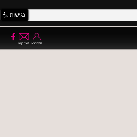
נגישות
התחבר/י
הצטרף/י