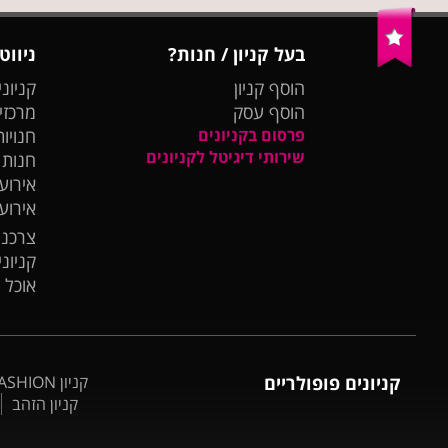
בעל קניון / חנות?
ניווט
הוסף קניון
קניוני
הוסף עסק
מרכזי
פרסום בקניונים
חנויות
שירותי דיגיטל לקניונים
חנות
אירועי
אירוע
צרכנו
קניונ
אוכל 
קניונים פופולריים
קניון BIG FASHION אשדוד
קניון הזהב