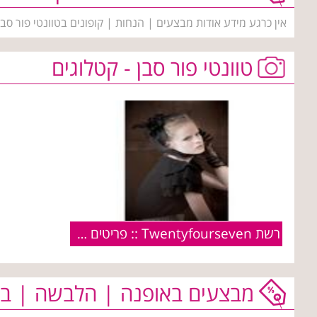
אין כרגע מידע אודות מבצעים | הנחות | קופונים בטוונטי פור סב
טוונטי פור סבן - קטלוגים
רשת Twentyfourseven :: פריטים מקולקציית חורף 2010/11
מבצעים באופנה | הלבשה | בי