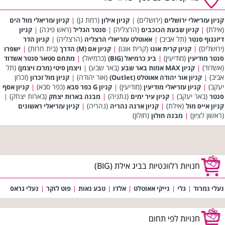
(ירושלים)
(רמת גן)
קניון עזריאלי ירושלים
|
קניון אילון
|
קניון עזריאלי מול הים
(אילת)
(הרצליה)
(ראש פינה)
|
קניון שבעת הכוכבים
|
סנטר הגליל
|
קניון
(תל אביב)
(הרצליה)
דיזנגוף סנטר
|
אאוטלט עזריאלי הרצליה
|
קניון הדר
(ירושלים)
(קרית אונו)
(בית חרות)
|
קניון קרית אונו
|
קניון אם (M) הדרך
|
ישפרו
(מודיעין)
(כרמיאל)
סנטר מודיעין
|
ביג כרמיאל (BIG)
|
מתחם סטאר סנטר אשדוד
(אשדוד)
(באר שבע)
(תל
|
קניון MAX אמות באר שבע
|
ויצמן סיטי (מרכז ויצמן)
אביב)
(אור יהודה)
(זכרון
|
קניון אור יהודה אאוטלט (Outlet)
|
קניון מול זכרון
יעקב)
(מודיעין)
(כפר סבא)
|
קניון עזריאלי מודיעין
|
קניון G כפר סבא
|
קניון אסף
(באר יעקב)
(נתניה)
(בארות יצחק)
סנטר
|
קניון עיר ימים
|
מבנה בארות יצחק
|
(אילת)
(נהריה)
קניון אייס מול
|
קניון ארנה נהריה
|
קניון עזריאלי ראשונים
(ראשון לציון)
(חולון)
|
מבנה חולון
חנויות רלוונטיות בביג אילת (BIG)
נעלי נמרוד
|
גלי
|
נייקי אאוטלט
|
אלדו
|
טבע נאות
|
פוט לוקר
|
נעלי גראס
חנויות לפי תחום