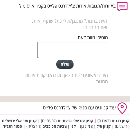
ביקורות/תגובות אודות צ'ילדרנס פלייס בקניון אייס מול
היית בחנות? מתכנן/ת ללכת? שתף/י אותנו
ואת החברים!
הוסיפו חוות דעת
היו הראשונים לכתוב כאן תגובה/ביקורת אודות
החנות
עוד קניונים עם סניף של צ'ילדרנס פלייס
(רעננה)
(גבעתיים)
קניון רננים
|
קניון עזריאלי גבעתיים
|
קניון עזריאלי ירושלים
(ירושלים)
(רמת גן)
(הרצליה)
|
קניון אילון
|
קניון שבעת הכוכבים
|
סנטר הגליל