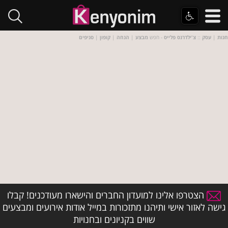
חנות
|
עסק
::
צ'ילדרנס פלייס
- חפש
מבצע
|
הנחה
|
קופון
|
סניפים
הצטרפו אלינו למועדון החברים והישארו מעודכנים! קבלו
גישה לאזור אישי ותיהנו מתזכורות במייל אודות אירועים ומבצעים
שווים בקניונים ובחנויות