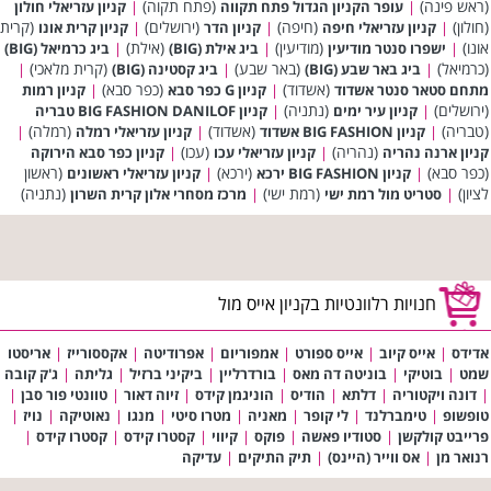
(ראש פינה)
(פתח תקוה)
|
עופר הקניון הגדול פתח תקווה
|
קניון עזריאלי חולון
(חולון)
(חיפה)
(ירושלים)
(קרית
|
קניון עזריאלי חיפה
|
קניון הדר
|
קניון קרית אונו
אונו)
(מודיעין)
(אילת)
|
ישפרו סנטר מודיעין
|
ביג אילת (BIG)
|
ביג כרמיאל (BIG)
(כרמיאל)
(באר שבע)
(קרית מלאכי)
|
ביג באר שבע (BIG)
|
ביג קסטינה (BIG)
|
(אשדוד)
(כפר סבא)
מתחם סטאר סנטר אשדוד
|
קניון G כפר סבא
|
קניון רמות
(ירושלים)
(נתניה)
|
קניון עיר ימים
|
קניון BIG FASHION DANILOF טבריה
(טבריה)
(אשדוד)
(רמלה)
|
קניון BIG FASHION אשדוד
|
קניון עזריאלי רמלה
|
(נהריה)
(עכו)
קניון ארנה נהריה
|
קניון עזריאלי עכו
|
קניון כפר סבא הירוקה
(כפר סבא)
(ירכא)
(ראשון
|
קניון BIG FASHION ירכא
|
קניון עזריאלי ראשונים
לציון)
(רמת ישי)
(נתניה)
|
סטריט מול רמת ישי
|
מרכז מסחרי אלון קרית השרון
חנויות רלוונטיות בקניון אייס מול
אדידס
|
אייס קיוב
|
אייס ספורט
|
אמפוריום
|
אפרודיטה
|
אקססורייז
|
אריסטו
שמט
|
בוטיקי
|
בוניטה דה מאס
|
בורדרליין
|
ביקיני ברזיל
|
גליתה
|
ג'ק קובה
|
דונה ויקטוריה
|
דלתא
|
הודיס
|
הוניגמן קידס
|
זיוה דאור
|
טוונטי פור סבן
|
טופשופ
|
טימברלנד
|
לי קופר
|
מאניה
|
מטרו סיטי
|
מנגו
|
נאוטיקה
|
נויז
|
פרייבט קולקשן
|
סטודיו פאשה
|
פוקס
|
קיווי
|
קסטרו קידס
|
קסטרו קידס
|
רנואר מן
|
אס ווייר (היינס)
|
תיק התיקים
|
עדיקה