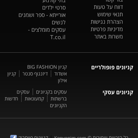
דווח על טעות
סרטי ילדים
תנאי שימוש
אורייתא - ספר ושמנים
הצהרת נגישות
לנשים
מדיניות פרטיות
עסקים מומלצים -
משרות באתר
T.co.il
קניונים פופולריים
קניון BIG FASHION
אשדוד
דיזנגוף סנטר
קניון
אילון
קניונים עסקי
עסקים בקניונים
עסקים
ברשתות
קמעונאות
חדשות
הקניונים
|
כל הזכויות שמורות ©
קניונים פייסבוק
Kenyonim.com