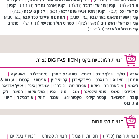
(אילת)
(רמלה)
(נהריה)
מול
|
קניון עזריאלי רמלה
|
קניון ארנה נהריה
|
קניון
(עכו)
(ירכא)
(יבנה)
עזריאלי עכו
|
קניון BIG FASHION ירכא
|
קניון G יבנה
|
(באר שבע)
(כפר סבא)
קניון ישפרו פלאנט באר שבע
|
מתחם אושילנד כפר סבא
|
(ראשון לציון)
(רמת ישי)
קניון עזריאלי ראשונים
|
סטריט מול רמת ישי
|
מתחם
(תל אביב)
קניות נמל תל אביב
חנויות רלוונטיות בקניון BIG FASHION נצרת
זארה
|
גולף
|
גולף קידס
|
דלתא
|
טוונטי פור סבן
|
טימברלנד
|
נאוטיקה
|
תמנון
|
מאניה
|
בוגארט
|
פייר קארדן
|
קרייזי ליין
|
אניסתי
|
קסטרו
|
עונות &
ג'אמפ
|
פול אנד בר
|
פוקס
|
אפרודיטה
|
גולברי
|
אמריקן איגל
|
אייץ' אנד אם
|
אדידס
|
גאנט
|
טומי הילפיגר
|
מנגו
|
נויז
|
אניו
|
נעלי סקופ
|
רנואר
|
ג'ק
קובה
|
דסיגואל
|
קסטרו קידס
|
פקטורי 54
|
יאנגה
|
דיזל
|
אורבניקה
|
קיווי
|
הוגו בוס
חנויות לפי תחום
חנויות רשת (כללי)
חנויות חשמל
חנויות ספורט
חנויות נעליים
|
|
|
|