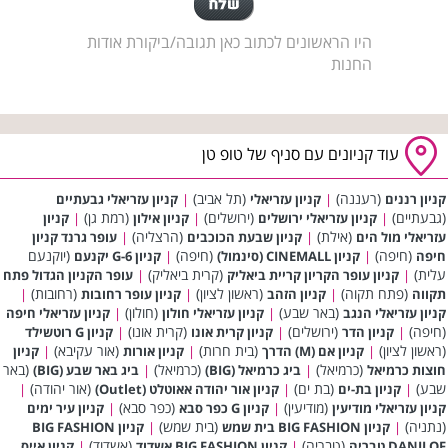
היו הראשונים לכתוב כאן תגובה/ביקורת אודות
החנות
עוד קניונים עם סניף של טופ טן
(רעננה)
(תל אביב)
קניון רננים
|
קניון עזריאלי
|
קניון עזריאלי גבעתיים
(גבעתיים)
(ירושלים)
(רמת גן)
|
קניון עזריאלי ירושלים
|
קניון אילון
|
קניון
(אילת)
(הרצליה)
עזריאלי מול הים
|
קניון שבעת הכוכבים
|
עופר גרנד קניון
(חיפה)
(חיפה)
(יוקנעם
חיפה
|
קניון CINEMALL (סינמול)
|
קניון G-6 יקנעם
עלית)
(קרית ביאליק)
|
קניון עופר הקריון קריית ביאליק
|
עופר הקניון הגדול פתח
(פתח תקוה)
(ראשון לציון)
(רחובות)
תקווה
|
קניון הזהב
|
קניון עופר רחובות
|
(באר שבע)
(חולון)
קניון עזריאלי הנגב
|
קניון עזריאלי חולון
|
קניון עזריאלי חיפה
(חיפה)
(ירושלים)
(קרית אונו)
|
קניון הדר
|
קניון קרית אונו
|
קניון G רוטשילד
(ראשון לציון)
(בית חרות)
(אור עקיבא)
|
קניון אם (M) הדרך
|
קניון אורות
|
קניון
(כרמיאל)
(כרמיאל)
(באר
חוצות כרמיאל
|
ביג כרמיאל (BIG)
|
ביג באר שבע (BIG)
שבע)
(בת ים)
(אור יהודה)
|
קניון בת-ים
|
קניון אור יהודה אאוטלט (Outlet)
|
(מודיעין)
(כפר סבא)
קניון עזריאלי מודיעין
|
קניון G כפר סבא
|
קניון עיר ימים
(נתניה)
(בית שמש)
|
קניון BIG FASHION בית שמש
|
קניון BIG FASHION
(טבריה)
(אשדוד)
DANILOF טבריה
|
קניון BIG FASHION אשדוד
|
קניון אייס