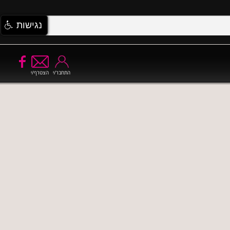
נגישות
התחבר/י
הצטרף/י