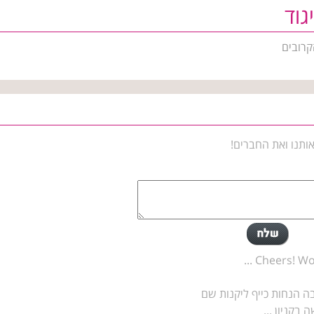
גוד
קרובים
ותנו ואת החברים!
Cheers! Won
 הנחות כייף ליקנות שם
בקניון ...