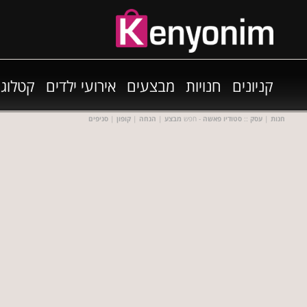
קניונים
חנויות
מבצעים
אירועי ילדים
קטלוגי
חנות
|
עסק
::
סטודיו פאשה
- חפש
מבצע
|
הנחה
|
קופון
|
סניפים