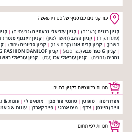
עוד קניונים עם סניף של סטודיו פאשה
קניון רננים
(רעננה)
קניון עזריאלי גבעתיים
(גבעתיים)
קניו
|
|
(פתח תקוה)
קניון הזהב
(ראשון לציון)
קניון דיזנגוף סנטר
(תל
|
|
השרון)
קניון קרית אונו
(קרית אונו)
קניון סביונים
(יהוד)
קנ
|
|
|
קניון G כפר סבא
(כפר סבא)
קניון BIG FASHION DANILOF טבריה
|
|
נהריה
(נהריה)
קניון עזריאלי עכו
(עכו)
קניון עזריאלי ראשו
|
|
חנויות רלוונטיות בקניון בת-ים
אפרודיטה
טופ טן
טוונטי פור סבן
מתאים לי
עונות & ג
|
|
|
|
ווייר (היינס)
צדף
מיס אנרגי
פייר קארדן
עונות & ג'אמ
|
|
|
|
חנויות לפי תחום