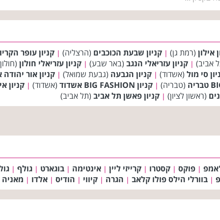
ן אילון
(רמת גן)
קניון שבעת הכוכבים
(הרצליה)
קניון עופר הקריו
|
|
 אביב)
קניון עזריאלי הנגב
(באר שבע)
קניון עזריאלי חולון
(חולון
|
|
יון סי מול
(אשדוד)
קניון הגבעה
(גבעת שמואל)
קניון אור יהודה אאוטל
|
|
(טבריה)
קניון BIG FASHION אשדוד
(אשדוד)
קניון אי
|
|
נים
(ראשון לציון)
קניון פאשן תל אביב
(תל אביב)
|
'אמפ
פוקס
קסטרו
קרייזי ליין
אינטימה
בוגארט
גולף
גול
|
|
|
|
|
|
|
פ
בוורלי הילס פולו קלאב
הגרה
קיווי
הודיס
אלדו
מאניה
|
|
|
|
|
|