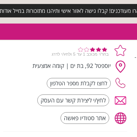
מעודכנים! קבלו גישה לאזור אישי ותיהנו מתזכורות במייל אודות א
(פשה סטודיו | Pasha) -
יוספטל 92, בת ים
|
קומה אמצעית
לחץ/י ליצירת קשר עם העסק
אתר סטודיו פאשה