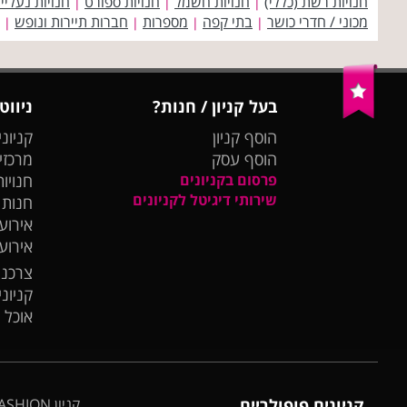
חנויות רשת (כללי)
חנויות חשמל
חנויות ספורט
חנויות נעליי
|
|
|
מכוני / חדרי כושר
בתי קפה
מספרות
חברות תיירות ונופש
|
|
|
|
בעל קניון / חנות?
ניווט
הוסף קניון
קניוני
הוסף עסק
מרכזי
פרסום בקניונים
חנויות
שירותי דיגיטל לקניונים
חנות
אירועי
אירוע
צרכנו
קניונ
אוכל 
קניונים פופולריים
קניון BIG FASHION אשדוד