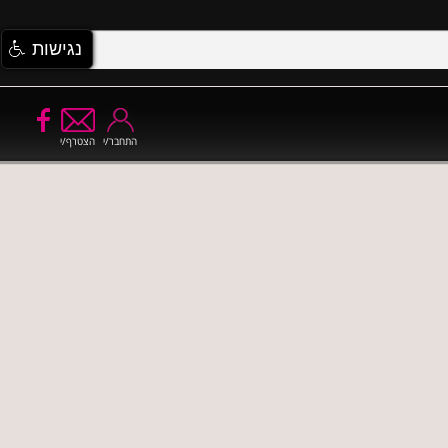
נגישות
התחבר/י
הצטרף/י