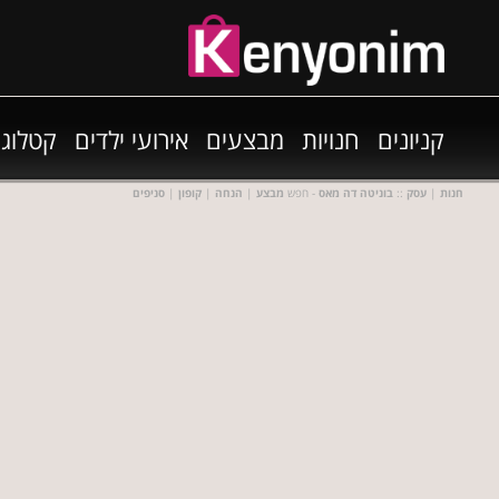
קניונים
חנויות
מבצעים
אירועי ילדים
קטלוגי
חנות
|
עסק
::
בוניטה דה מאס
- חפש
מבצע
|
הנחה
|
קופון
|
סניפים