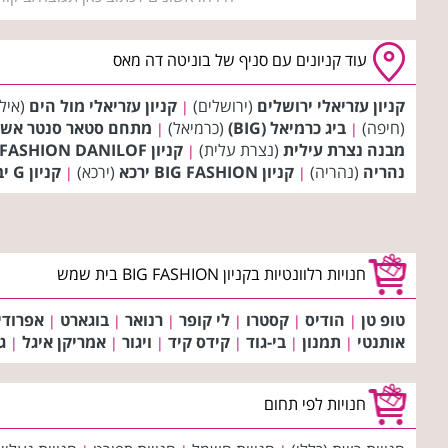
עוד קניונים עם סניף של בוניטה דה מאס
קניון עזריאלי ירושלים
(ירושלים)
קניון עזריאלי מול הים
(איל
|
(חיפה)
ביג כרמיאל (BIG)
(כרמיאל)
מתחם סטאר סנטר אשד
|
|
מבנה נצרת עילית
(נצרת עלית)
קניון BIG FASHION DANILOF טבריה
|
נהריה
(נהריה)
קניון BIG FASHION ירכא
(ירכא)
קניון G יבנה
|
|
חנויות רלוונטיות בקניון BIG FASHION בית שמש
טופ טן
הודיס
קסטרו
לי קופר
רנואר
בוגארט
אפרודי
|
|
|
|
|
|
אותנטי
תמנון
בי-גוד
קידס קיד
ויגור
אמריקן איגל
ג
|
|
|
|
|
|
חנויות לפי תחום