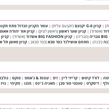
ת)
קניון G-6 יקנעם
(יוקנעם עלית)
עופר הקניון הגדול פתח תקוו
|
|
וד
(אשדוד)
קניון שער ראשון
(ראשון לציון)
קניון אור יהודה אאוטלט (et
|
|
(טבריה)
קניון BIG FASHION אשדוד
(אשדוד)
קניון 
|
|
(יבנה)
מתחם אושילנד כפר סבא
(כפר סבא)
קניון פאשן תל א
|
|
טה
לורד קיטש
קרייזי ליין
זיפ
עונות & ג'אמפ
פוקס
גולבר
|
|
|
|
|
|
ולף
דיסקרט
טוונטי פור סבן
מאניה ג'ינס
מנגו
מקימי
נויז
|
|
|
|
|
|