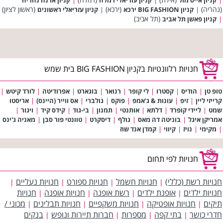
(נהריה)
(ירכא)
(ראשון לציון)
|
קניון BIG FASHION ירכא
|
קניון עזריאלי ראשונים
(תל אביב)
|
קניון פאשן תל אביב
חנויות רלוונטיות בקניון BIG FASHION בית שמש
טופ טן
|
הודיס
|
קסטרו
|
לי קופר
|
רנואר
|
בוגארט
|
אפרודיטה
|
לורד קיטש
|
קרייזי ליין
|
זיפ
|
עונות & ג'אמפ
|
פוקס
|
גולברי
|
אס ווייר (היינס)
|
אריסטו
שמט
|
ליידי קופרד
|
דלתא
|
אותנטי
|
תמנון
|
בי-גוד
|
קידס קיד
|
ויגור
|
אמריקן איגל
|
בוניטה דה מאס
|
גולף
|
דיסקרט
|
טוונטי פור סבן
|
מאניה ג'ינס
|
מקימי
|
נויז
|
קיווי
|
קמדן אנד שוז
חנויות לפי תחום
חנויות רשת (כללי)
חנויות חשמל
חנויות ספורט
חנויות נעליים
|
|
|
|
חנויות ילדים
אופנת ילדים
רשת אופנה
חנויות אופנה
חנויות
|
|
|
|
תיקים
חנויות אופטיקה
חנויות משקפיים
חנויות תבלינים
מכוני /
|
|
|
|
חדרי כושר
בתי קפה
מספרות
חברות תיירות ונופש
בנקים
|
|
|
|