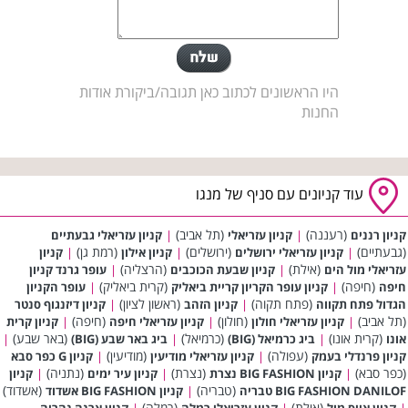
היו הראשונים לכתוב כאן תגובה/ביקורת אודות
החנות
עוד קניונים עם סניף של מנגו
(רעננה)
(תל אביב)
קניון רננים
|
קניון עזריאלי
|
קניון עזריאלי גבעתיים
(גבעתיים)
(ירושלים)
(רמת גן)
|
קניון עזריאלי ירושלים
|
קניון אילון
|
קניון
(אילת)
(הרצליה)
עזריאלי מול הים
|
קניון שבעת הכוכבים
|
עופר גרנד קניון
(חיפה)
(קרית ביאליק)
חיפה
|
קניון עופר הקריון קריית ביאליק
|
עופר הקניון
(פתח תקוה)
(ראשון לציון)
הגדול פתח תקווה
|
קניון הזהב
|
קניון דיזנגוף סנטר
(תל אביב)
(חולון)
(חיפה)
|
קניון עזריאלי חולון
|
קניון עזריאלי חיפה
|
קניון קרית
(קרית אונו)
(כרמיאל)
(באר שבע)
אונו
|
ביג כרמיאל (BIG)
|
ביג באר שבע (BIG)
|
(עפולה)
(מודיעין)
קניון פרנדלי בעמק
|
קניון עזריאלי מודיעין
|
קניון G כפר סבא
(כפר סבא)
(נצרת)
(נתניה)
|
קניון BIG FASHION נצרת
|
קניון עיר ימים
|
קניון
(טבריה)
(אשדוד)
BIG FASHION DANILOF טבריה
|
קניון BIG FASHION אשדוד
(אילת)
(רמלה)
|
קניון אייס מול
|
קניון עזריאלי רמלה
|
קניון ארנה נהריה