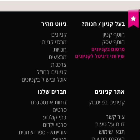
בעל קניון / חנות?
ניווט מהיר
הוסף קניון
קניונים
הוסף עסק
מרכזי קניות
פרסום בקניונים
חנויות
שירותי דיגיטל לקניונים
מבצעים
צרכנות
קניונים בחו"ל
אוכל ובישול בקניונים
אתר קניונים
חברים שלנו
קניונים בפייסבוק
דוחות אינסטגרם
סרטים
צור קשר
בתי קולנוע
דווח על טעות
סרטי ילדים
תנאי שימוש
אורייתא - ספר ושמנים
הצהרת נגישות
לנשים